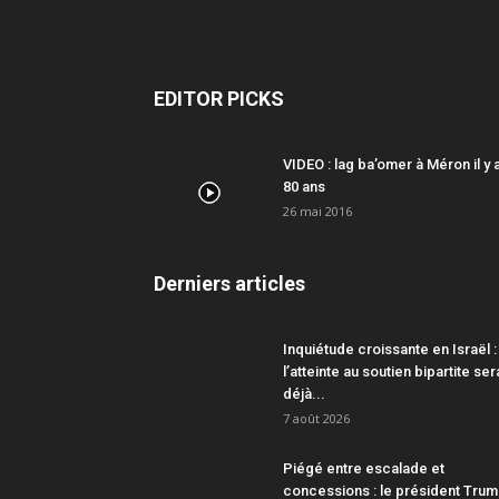
EDITOR PICKS
VIDEO : lag ba’omer à Méron il y 
80 ans
26 mai 2016
Derniers articles
Inquiétude croissante en Israël :
l’atteinte au soutien bipartite ser
déjà...
7 août 2026
Piégé entre escalade et
concessions : le président Tru