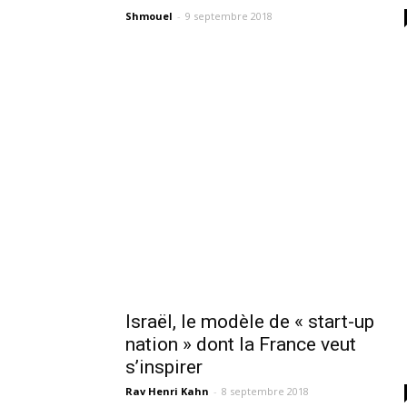
Shmouel
-
9 septembre 2018
Israël, le modèle de « start-up
nation » dont la France veut
s’inspirer
Rav Henri Kahn
-
8 septembre 2018