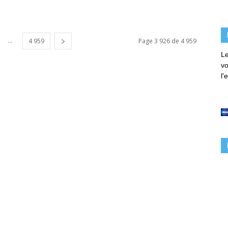
...
4 959
Page 3 926 de 4 959
Le
vo
l'