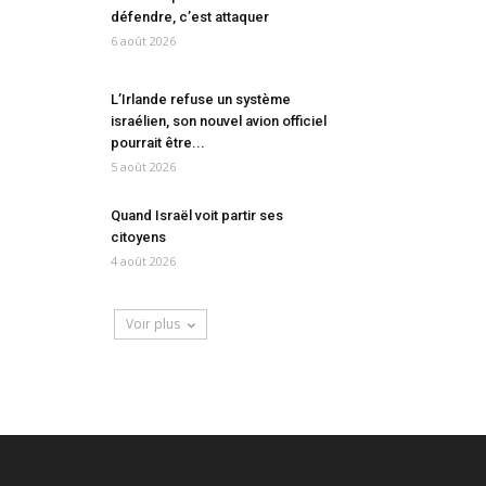
défendre, c’est attaquer
6 août 2026
L’Irlande refuse un système
israélien, son nouvel avion officiel
pourrait être...
5 août 2026
Quand Israël voit partir ses
citoyens
4 août 2026
Voir plus