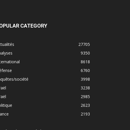
OPULAR CATEGORY
tualités
27705
nalyses
9350
ternational
8618
éfense
6760
quêtes/société
3998
raël
3238
raël
2985
litique
2623
rance
2193