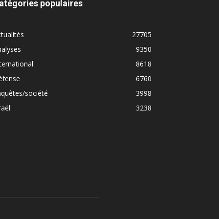
atégories populaires
tualités
27705
nalyses
9350
ternational
8618
éfense
6760
quêtes/société
3998
raël
3238