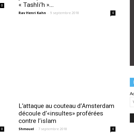
« Tashli’h »...
0
Rav Henri Kahn
-
9 septembre 2018
0
Ad
L’attaque au couteau d’Amsterdam
découle d’«insultes» proférées
contre l’islam
Shmouel
-
7 septembre 2018
0
0