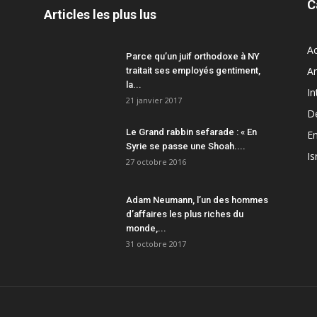
C
Articles les plus lus
Ac
Parce qu’un juif orthodoxe à NY
A
traitait ses employés gentiment,
la...
In
21 janvier 2017
D
Le Grand rabbin sefarade : « En
En
Syrie se passe une Shoah....
Is
27 octobre 2016
Adam Neumann, l’un des hommes
d’affaires les plus riches du
monde,...
31 octobre 2017