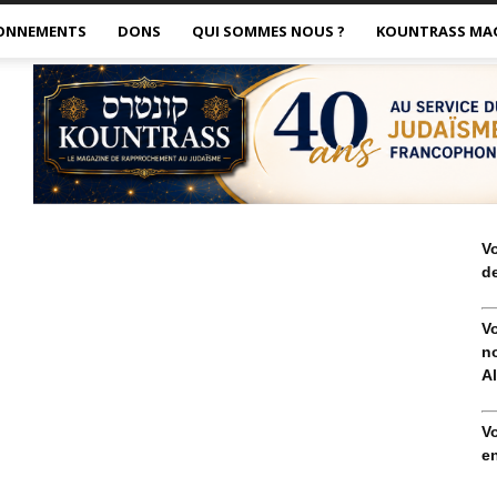
ONNEMENTS
DONS
QUI SOMMES NOUS ?
KOUNTRASS MA
V
de
V
no
Al
V
en