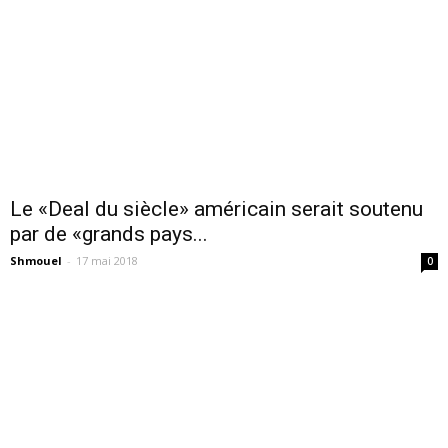
Le «Deal du siècle» américain serait soutenu
par de «grands pays...
Shmouel
-
17 mai 2018
0