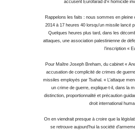
accusent Eurofarad d’« homicide invo
Rappelons les faits : nous sommes en pleine opé
2014 à 17 heures 40 lorsqu’un missile lancé p
Quelques heures plus tard, dans les décom
attaques, une association palestinienne de dé
l’inscription « 
Pour Maître Joseph Breham, du cabinet « Ancil
accusation de complicité de crimes de guerre 
missiles employés par Tsahal. « L’attaque men
un crime de guerre, explique-t-il, dans la 
distinction, proportionnalité et précaution gui
droit international huma
On en viendrait presque à croire que la législ
se retrouve aujourd’hui la société d’armem