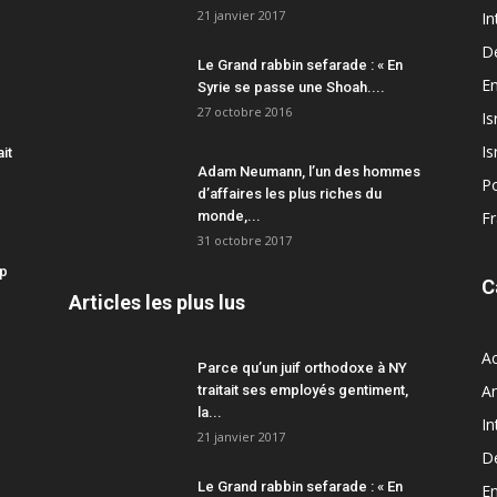
21 janvier 2017
In
D
Le Grand rabbin sefarade : « En
En
Syrie se passe une Shoah....
27 octobre 2016
Is
Is
ait
Adam Neumann, l’un des hommes
Po
d’affaires les plus riches du
monde,...
F
31 octobre 2017
mp
C
Articles les plus lus
Ac
Parce qu’un juif orthodoxe à NY
A
traitait ses employés gentiment,
la...
In
21 janvier 2017
D
Le Grand rabbin sefarade : « En
En