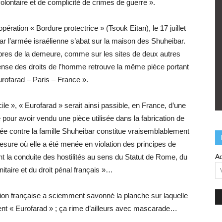
lontaire et de complicité de crimes de guerre ».
ration « Bordure protectrice » (Tsouk Eitan), le 17 juillet
ar l’armée israélienne s’abat sur la maison des Shuheibar.
bres de la demeure, comme sur les sites de deux autres
fense des droits de l’homme retrouve la même pièce portant
Eurofarad – Paris – France ».
e », « Eurofarad » serait ainsi passible, en France, d’une
pour avoir vendu une pièce utilisée dans la fabrication de
ée contre la famille Shuheibar constitue vraisemblablement
mesure où elle a été menée en violation des principes de
dant la conduite des hostilités au sens du Statut de Rome, du
Ad
nitaire et du droit pénal français »…
ation française a sciemment savonné la planche sur laquelle
ent « Eurofarad » ; ça rime d’ailleurs avec mascarade…