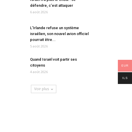
défendre, c’est attaquer
6 août 2026
L’Irlande refuse un système
israélien, son nouvel avion officiel
pourrait être...
5 août 2026
Quand Israël voit partir ses
citoyens
EUR
4 août 2026
ILS
Voir plus