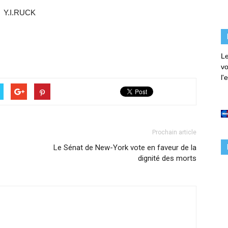
Y.I.RUCK
Le
vo
l'
Prochain article
Le Sénat de New-York vote en faveur de la
dignité des morts