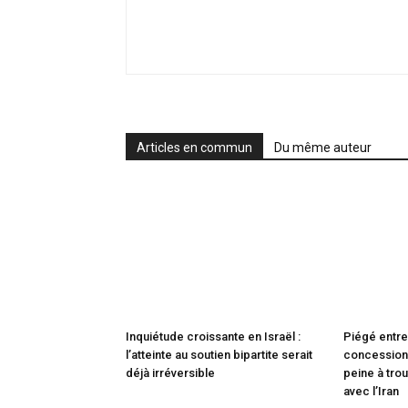
Articles en commun
Du même auteur
Inquiétude croissante en Israël :
Piégé entre
l’atteinte au soutien bipartite serait
concessions
déjà irréversible
peine à trou
avec l’Iran