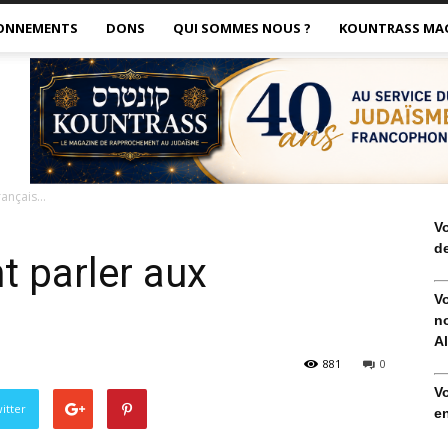
ONNEMENTS
DONS
QUI SOMMES NOUS ?
KOUNTRASS MA
Français…
V
de
nt parler aux
V
no
Al
881
0
V
itter
en