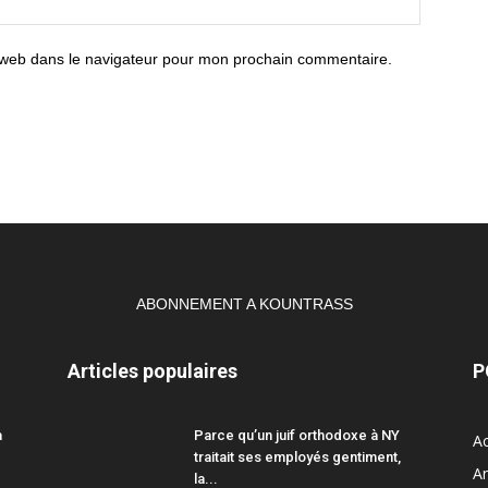
 web dans le navigateur pour mon prochain commentaire.
ABONNEMENT A KOUNTRASS
Articles populaires
P
a
Parce qu’un juif orthodoxe à NY
Ac
traitait ses employés gentiment,
A
la...