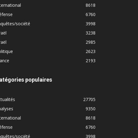
ternational
8618
éfense
6760
quêtes/société
3998
raël
3238
raël
2985
litique
2623
rance
2193
atégories populaires
tualités
27705
nalyses
9350
ternational
8618
éfense
6760
quêtes/société
3998