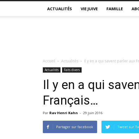
ACTUALITÉS
VIE JUIVE
FAMILLE
AB
Accueil
Actualités
Il y en a qui savent parler aux 
Actualités
Faits divers
Il y en a qui save
Français…
Par
Rav Henri Kahn
-
29 juin 2016
Partager sur facebook
Tweet sur Tw