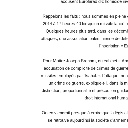
accusent Eurofarad d’« homicide invo
Rappelons les faits : nous sommes en pleine opé
2014 à 17 heures 40 lorsqu’un missile lancé p
Quelques heures plus tard, dans les décom
attaques, une association palestinienne de dé
l’inscription « 
Pour Maître Joseph Breham, du cabinet « Ancil
accusation de complicité de crimes de guerre 
missiles employés par Tsahal. « L’attaque men
un crime de guerre, explique-t-il, dans la 
distinction, proportionnalité et précaution gui
droit international huma
On en viendrait presque à croire que la législ
se retrouve aujourd’hui la société d’armem