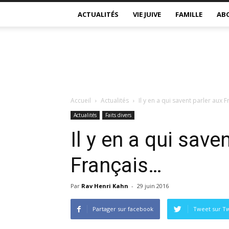
ACTUALITÉS
VIE JUIVE
FAMILLE
AB
Accueil
Actualités
Il y en a qui savent parler aux 
Actualités
Faits divers
Il y en a qui save
Français…
Par
Rav Henri Kahn
-
29 juin 2016
Partager sur facebook
Tweet sur Tw