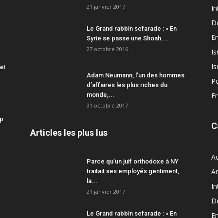
21 janvier 2017
In
D
Le Grand rabbin sefarade : « En
En
Syrie se passe une Shoah....
27 octobre 2016
Is
Is
ait
Adam Neumann, l’un des hommes
Po
d’affaires les plus riches du
monde,...
F
31 octobre 2017
mp
C
Articles les plus lus
Ac
Parce qu’un juif orthodoxe à NY
A
traitait ses employés gentiment,
la...
In
21 janvier 2017
D
Le Grand rabbin sefarade : « En
En