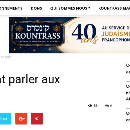
ONNEMENTS
DONS
QUI SOMMES NOUS ?
KOUNTRASS MA
Français…
V
de
nt parler aux
V
no
Al
881
0
V
itter
en