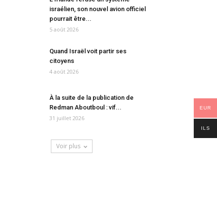
israélien, son nouvel avion officiel
pourrait être...
5 août 2026
Quand Israël voit partir ses
citoyens
4 août 2026
À la suite de la publication de
Redman Aboutboul : vif...
EUR
31 juillet 2026
ILS
Voir plus