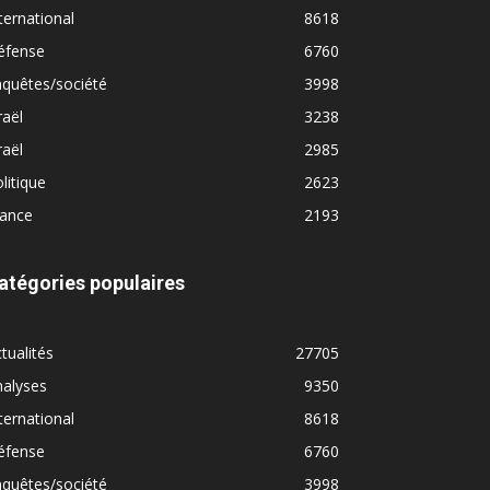
ternational
8618
éfense
6760
quêtes/société
3998
raël
3238
raël
2985
litique
2623
rance
2193
atégories populaires
tualités
27705
nalyses
9350
ternational
8618
éfense
6760
quêtes/société
3998