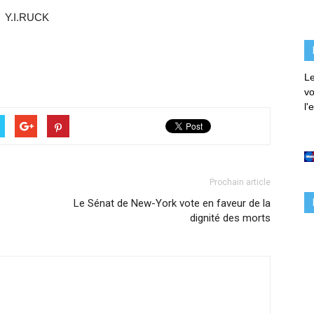
Y.I.RUCK
Le
vo
l'
Prochain article
Le Sénat de New-York vote en faveur de la
dignité des morts