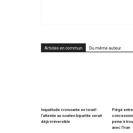
Articles en commun
Du même auteur
Inquiétude croissante en Israël :
Piégé entre
l’atteinte au soutien bipartite serait
concessions
déjà irréversible
peine à trou
avec l’Iran