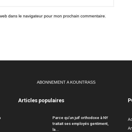
 web dans le navigateur pour mon prochain commentaire.
ABONNEMENT A KOUNTRASS
Articles populaires
P
a
Parce qu’un juif orthodoxe à NY
Ac
traitait ses employés gentiment,
A
la...