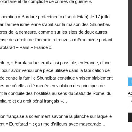
lontaire et de complicité de crimes de guerre ».
ration « Bordure protectrice » (Tsouk Eitan), le 17 juillet
ar l’armée israélienne s’abat sur la maison des Shuheibar.
bres de la demeure, comme sur les sites de deux autres
fense des droits de l’homme retrouve la même pièce portant
Eurofarad – Paris – France ».
e », « Eurofarad » serait ainsi passible, en France, d’une
pour avoir vendu une pièce utilisée dans la fabrication de
ée contre la famille Shuheibar constitue vraisemblablement
mesure où elle a été menée en violation des principes de
dant la conduite des hostilités au sens du Statut de Rome, du
Ad
nitaire et du droit pénal français »…
ation française a sciemment savonné la planche sur laquelle
ent « Eurofarad » ; ça rime d’ailleurs avec mascarade…