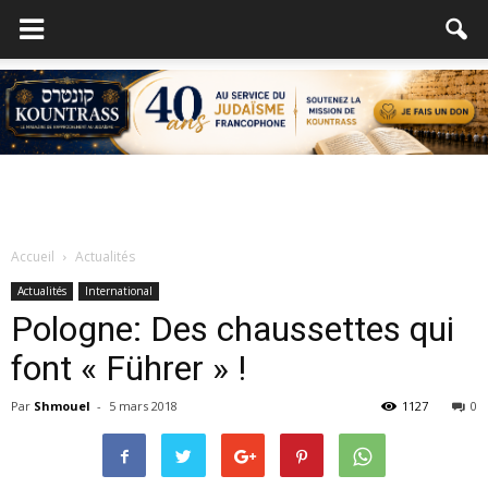
Accueil
Actualités
Actualités
International
Pologne: Des chaussettes qui
font « Führer » !
Par
Shmouel
-
5 mars 2018
1127
0