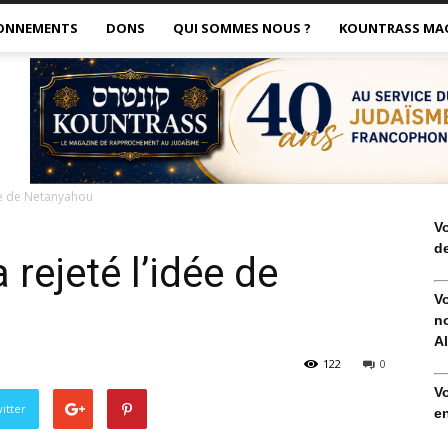
ONNEMENTS
DONS
QUI SOMMES NOUS ?
KOUNTRASS MA
ée de Netanyahou
V
de
rejeté l’idée de
V
no
Al
122
0
V
itter
en