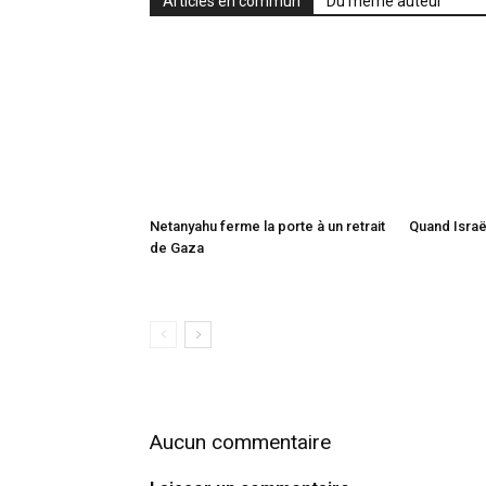
Articles en commun
Du même auteur
Netanyahu ferme la porte à un retrait
Quand Israël
de Gaza
Aucun commentaire