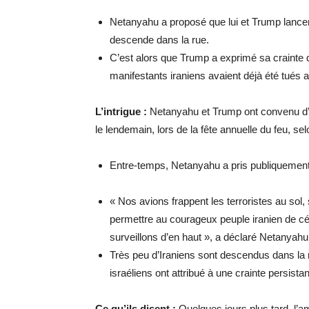
Netanyahu a proposé que lui et Trump lancent
descende dans la rue.
C’est alors que Trump a exprimé sa crainte 
manifestants iraniens
avaient déjà été tués
a
L’intrigue :
Netanyahu et Trump ont convenu d’at
le lendemain, lors de la fête annuelle du feu, s
Entre-temps, Netanyahu a pris publiquement 
« Nos avions frappent les terroristes au sol, 
permettre au courageux peuple iranien de cé
surveillons d’en haut », a déclaré Netanyahu d
Très peu d’Iraniens sont descendus dans la 
israéliens ont attribué à une crainte persista
Ce qu’ils disent :
Quelques jours plus tard, l’a