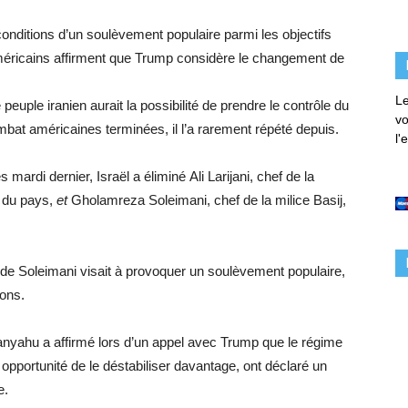
conditions d’un soulèvement populaire parmi les objectifs
éricains affirment que Trump considère le changement de
Le
 peuple iranien aurait la possibilité de prendre le contrôle du
vo
bat américaines terminées, il l’a rarement répété depuis.
l'
s mardi dernier, Israël
a éliminé
Ali Larijani, chef de la
o du pays,
et
Gholamreza Soleimani, chef de la milice Basij,
on de Soleimani visait à provoquer un soulèvement populaire,
ions.
nyahu a affirmé lors d’un appel avec Trump que le régime
une opportunité de le déstabiliser davantage, ont déclaré un
e.