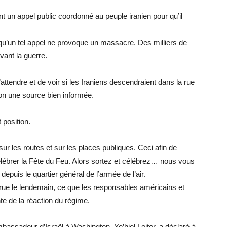
 un appel public coordonné au peuple iranien pour qu’il
qu’un tel appel ne provoque un massacre. Des milliers de
vant la guerre.
tendre et de voir si les Iraniens descendraient dans la rue
elon une source bien informée.
position.
sur les routes et sur les places publiques. Ceci afin de
lébrer la Fête du Feu. Alors sortez et célébrez… nous vous
epuis le quartier général de l’armée de l’air.
rue le lendemain, ce que les responsables américains et
nte de la réaction du régime.
mbassadeur d’Israël à Washington, Ye’hiel Leiter,
a déclaré à