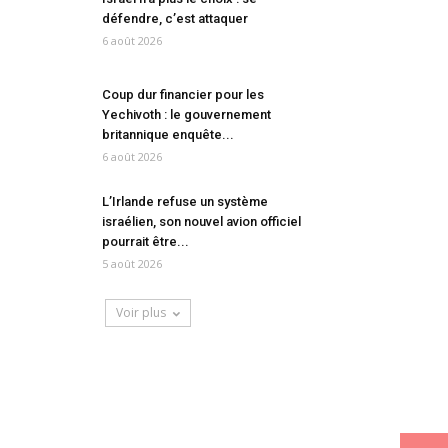
défendre, c’est attaquer
6 août 2026
Coup dur financier pour les
Yechivoth : le gouvernement
britannique enquête...
6 août 2026
L’Irlande refuse un système
israélien, son nouvel avion officiel
pourrait être...
5 août 2026
Voir plus