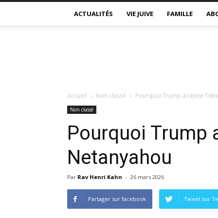
ACTUALITÉS
VIE JUIVE
FAMILLE
AB
Accueil
Non classé
Pourquoi Trump a rejeté l’id
Non classé
Pourquoi Trump a 
Netanyahou
Par
Rav Henri Kahn
-
26 mars 2026
Partager sur facebook
Tweet sur Tw