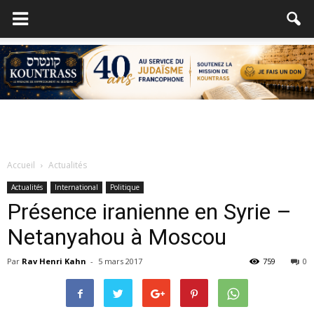
Accueil
Actualités
Actualités
International
Politique
Présence iranienne en Syrie –
Netanyahou à Moscou
Par
Rav Henri Kahn
-
5 mars 2017
759
0