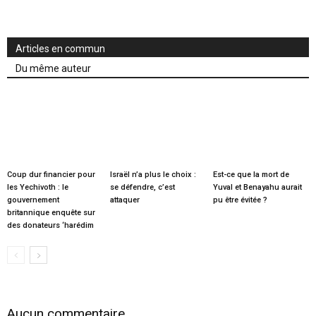
Articles en commun
Du même auteur
Coup dur financier pour
Israël n’a plus le choix :
Est-ce que la mort de
les Yechivoth : le
se défendre, c’est
Yuval et Benayahu aurait
gouvernement
attaquer
pu être évitée ?
britannique enquête sur
des donateurs ‘harédim
Aucun commentaire