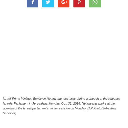
Israeli Prime Minister, Benjamin Netanyahu, gestures during a speech at the Knesset,
Israel's Parliament in Jerusalem, Monday, Oct. 31, 2016. Netanyahu spoke at the
opening of the Israeli parliament's winter session on Monday. (AP Photo/Sebastian
Scheiner)