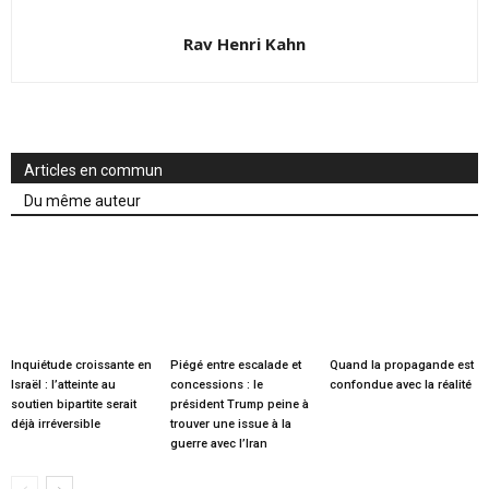
Rav Henri Kahn
Articles en commun
Du même auteur
Inquiétude croissante en
Piégé entre escalade et
Quand la propagande est
Israël : l’atteinte au
concessions : le
confondue avec la réalité
soutien bipartite serait
président Trump peine à
déjà irréversible
trouver une issue à la
guerre avec l’Iran