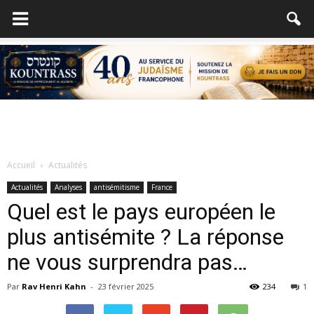
Accueil
Actualités
Actualités
Analyses
antisémitisme
France
Quel est le pays européen le
plus antisémite ? La réponse
ne vous surprendra pas…
Par
Rav Henri Kahn
-
23 février 2025
234
1