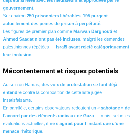
déjà été arrêtée avec les médiateurs et approuvée par le
gouvernement
.
Sur environ
250 prisonniers libérables
,
195 purgent
actuellement des peines de prison à perpétuité
.
Les figures de premier plan comme
Marwan Barghouti
et
Ahmed Saadat
n’ont pas été incluses
, malgré les demandes
palestiniennes répétées —
Israël ayant rejeté catégoriquement
leur inclusion
.
Mécontentement et risques potentiels
Au sein du Hamas,
des voix de protestation se font déjà
entendre
contre la composition de cette liste jugée
insatisfaisante.
En parallèle, certains observateurs redoutent un
« sabotage » de
l’accord par des éléments radicaux de Gaza
— mais, selon les
évaluations actuelles,
il ne s’agirait pour l’instant que d’une
menace rhétorique
.