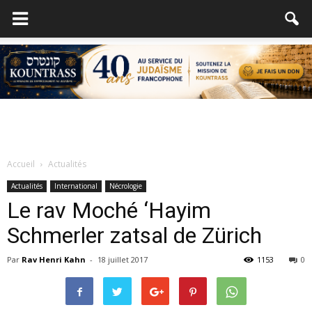
Accueil
Actualités
Actualités
International
Nécrologie
Le rav Moché ‘Hayim
Schmerler zatsal de Zürich
Par
Rav Henri Kahn
-
18 juillet 2017
1153
0