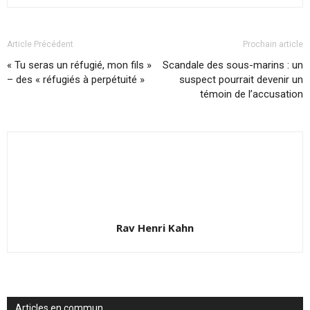
Article Précédent
Prochain article
« Tu seras un réfugié, mon fils »
Scandale des sous-marins : un
– des « réfugiés à perpétuité »
suspect pourrait devenir un
témoin de l’accusation
Rav Henri Kahn
Articles en commun