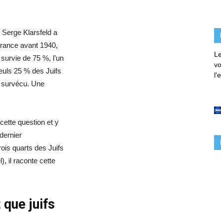
n Serge Klarsfeld a
 France avant 1940,
Le
 survie de 75 %, l’un
vo
euls 25 % des Juifs
l'
t survécu. Une
ette question et y
dernier
ois quarts des Juifs
, il raconte cette
 que juifs