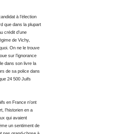
andidat à l’élection
rd que dans la plupart
u crédit d’une
régime de Vichy,
quoi. On ne le trouve
ue sur l’ignorance
e dans son livre la
urs de sa police dans
 que 24 500 Juifs
fs en France n’ont
, l’historien en a
ux qui avaient
même un sentiment de
ent pas grand-chose à