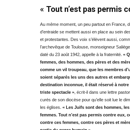
« Tout n’est pas permis c
Au même moment, un peu partout en France, d
d’entraide se mettent aussi en place au sein de
et protestantes. Des voix s’élèvent aussi, com
l’archevêque de Toulouse, monseigneur Saliège
daté du 23 août 1942, appelle à la fraternité.
« Q
femmes, des hommes, des pères et des mères
comme un vil troupeau, que les membres d’
soient séparés les uns des autres et embar
destination inconnue, il était réservé à notr
triste spectacle »
, écrit-il dans une lettre pas
curés de son diocèse pour qu’elle soit lue le d
les églises.
« Les Juifs sont des hommes, les
femmes. Tout n’est pas permis contre eux, 
contre ces femmes, contre ces pères et mères 
partie du genre humain »
.