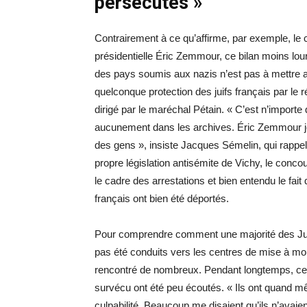
persécutés »
Contrairement à ce qu’affirme, par exemple, le c
présidentielle Éric Zemmour, ce bilan moins lou
des pays soumis aux nazis n’est pas à mettre a
quelconque protection des juifs français par le 
dirigé par le maréchal Pétain. « C’est n’importe 
aucunement dans les archives. Éric Zemmour jo
des gens », insiste Jacques Sémelin, qui rappell
propre législation antisémite de Vichy, le conco
le cadre des arrestations et bien entendu le fait
français ont bien été déportés.
Pour comprendre comment une majorité des Jui
pas été conduits vers les centres de mise à mort
rencontré de nombreux. Pendant longtemps, ce
survécu ont été peu écoutés. « Ils ont quand 
culpabilité. Beaucoup me disaient qu’ils n’avai