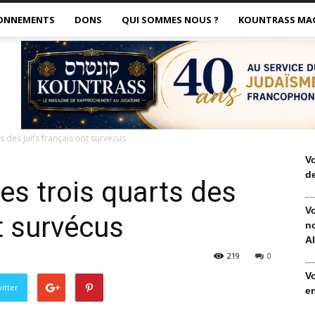
ONNEMENTS
DONS
QUI SOMMES NOUS ?
KOUNTRASS MA
s des Juifs français ont survécus
V
de
es trois quarts des
V
t survécus
no
Al
219
0
V
itter
en