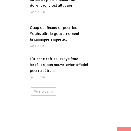
défendre, c’est attaquer
6 août 2026
Coup dur financier pour les
Yechivoth : le gouvernement
britannique enquête...
6 août 2026
L’Irlande refuse un système
israélien, son nouvel avion officiel
pourrait être...
5 août 2026
Voir plus