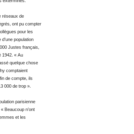
s exterminés.
« réseaux de
tégrés, ont pu compter
collègues pour les
ée d’une population
000 Justes français,
é 1942. « Au
t passé quelque chose
chy comptaient
fin de compte, ils
13 000 de trop ».
opulation parisienne
. « Beaucoup n’ont
femmes et les