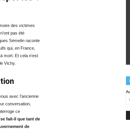
émoire des victimes
n’ont pas été
acques Sémelin raconte
ifs qui, en France,
à mort. Et cela n’est
de Vichy.
stion
Ad
vous avec l’ancienne
eur conversation,
nterroge ce
 fait-il que tant de
gouvernement de