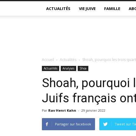
ACTUALITÉS
VIE JUIVE
FAMILLE
AB
Accueil
Actualités
Shoah, pourquoi les trois quart
Actualités
Analyses
Shoa
Shoah, pourquoi l
Juifs français on
Par
Rav Henri Kahn
-
29 janvier 2022
Partager sur facebook
Tweet sur Tw