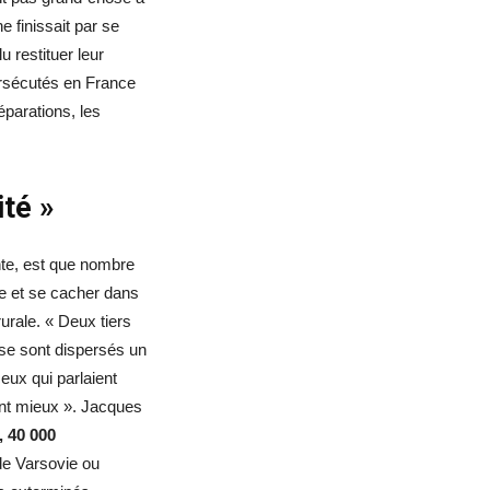
e finissait par se
u restituer leur
persécutés en France
séparations, les
ité »
ente, est que nombre
ée et se cacher dans
urale. « Deux tiers
 se sont dispersés un
ceux qui parlaient
ient mieux ». Jacques
, 40 000
de Varsovie ou