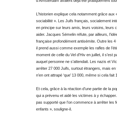
d’Amsterdam avaient déjà été pratiquement tou
L’historien explique cela notamment grâce aux 
sociabilité ». Les Juifs français, socialement in
en principe sur leurs amis, leurs voisins, leurs 
aider. Jacques Sémelin réfute, par ailleurs, l’id
française profondément antisémite. Outre les 4 
il prend aussi comme exemple les rafles de l’ét
moment de celle du Vel d’Hiv en juillet, il s’es
auquel personne ne s’attendait. Les nazis et Vi
arrêter 27 000 Juifs, surtout étrangers, mais en 
n’en ont attrapé ‘que’ 13 000, même si cela fait 
Et cela, grâce à la réaction d’une partie de la p
qui a prévenu et aidé les victimes à y échapper
pas supporté que l’on commence à arrêter les 
enfants », souligne-il.