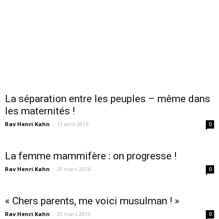
La séparation entre les peuples – même dans
les maternités !
Rav Henri Kahn
-
13 avril 2016
0
La femme mammifère : on progresse !
Rav Henri Kahn
-
20 mars 2016
0
« Chers parents, me voici musulman ! »
Rav Henri Kahn
-
20 mars 2016
0