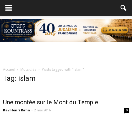
Accueil
Mots-clés
Posts tagged with "islam"
Tag: islam
Une montée sur le Mont du Temple
Rav Henri Kahn
-
2 mai 2016
0