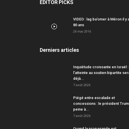
EDITOR PICKS
VIDEO : lag ba’omer à Méron il y 
80 ans
26 mai 2016
Derniers articles
Inquiétude croissante en Israël :
l’atteinte au soutien bipartite ser
déjà...
7 août 2026
Piégé entre escalade et
concessions : le président Tru
peine à...
7 août 2026
Quand la propagande est