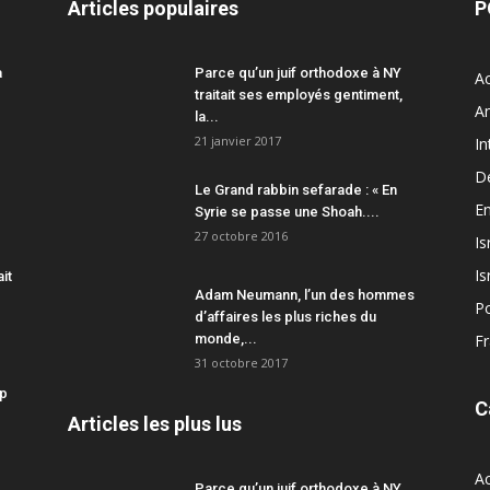
Articles populaires
P
a
Parce qu’un juif orthodoxe à NY
Ac
traitait ses employés gentiment,
A
la...
21 janvier 2017
In
D
Le Grand rabbin sefarade : « En
En
Syrie se passe une Shoah....
27 octobre 2016
Is
Is
ait
Adam Neumann, l’un des hommes
Po
d’affaires les plus riches du
monde,...
F
31 octobre 2017
mp
C
Articles les plus lus
Ac
Parce qu’un juif orthodoxe à NY