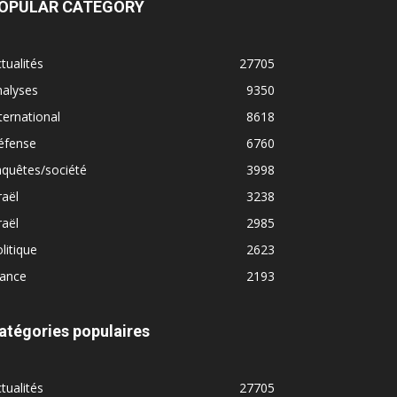
OPULAR CATEGORY
tualités
27705
nalyses
9350
ternational
8618
éfense
6760
quêtes/société
3998
raël
3238
raël
2985
litique
2623
rance
2193
atégories populaires
tualités
27705