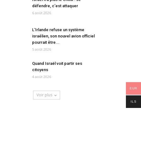
défendre, c’est attaquer
6 août 2026
L’Irlande refuse un système
israélien, son nouvel avion officiel
pourrait être...
5 août 2026
Quand Israël voit partir ses
citoyens
4 août 2026
EUR
Voir plus
ILS