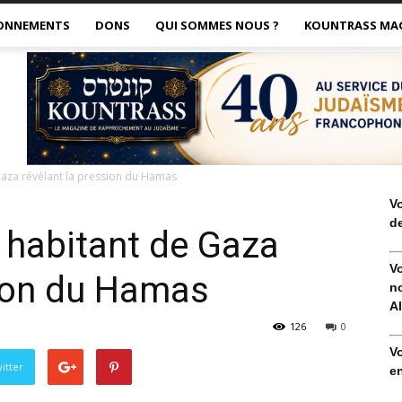
ONNEMENTS
DONS
QUI SOMMES NOUS ?
KOUNTRASS MA
aza révélant la pression du Hamas
V
de
 habitant de Gaza
V
sion du Hamas
no
Al
126
0
V
itter
en