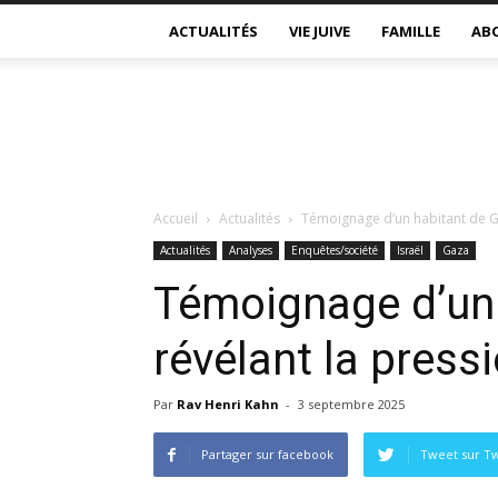
ACTUALITÉS
VIE JUIVE
FAMILLE
AB
Accueil
Actualités
Témoignage d’un habitant de G
Actualités
Analyses
Enquêtes/société
Israël
Gaza
Témoignage d’un
révélant la pres
Par
Rav Henri Kahn
-
3 septembre 2025
Partager sur facebook
Tweet sur Tw