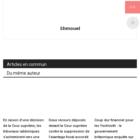
ILS
Shmouel
Articles en commun
Du même auteur
En raison d’une décision
Deux recours déposés
Coup dur financier pour
de la Cour suprême, les
devant la Cour suprême
les Yechivoth : le
tribunaux rabbiniques
contre la suppression de
gouvernement
s’acheminent vers une
l’avantage fiscal accordé
britannique enquête sur