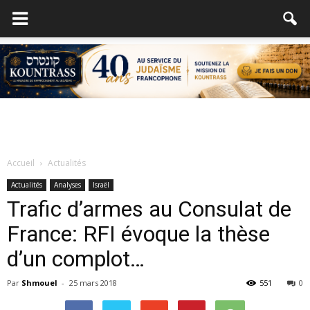
Accueil
Actualités
Actualités
Analyses
Israël
Trafic d’armes au Consulat de
France: RFI évoque la thèse
d’un complot…
Par
Shmouel
-
25 mars 2018
551
0