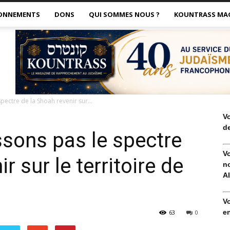
ONNEMENTS
DONS
QUI SOMMES NOUS ?
KOUNTRASS MA
pectre de la Shoah revenir sur...
V
de
issons pas le spectre
V
r sur le territoire de
no
Al
V
en
63
0