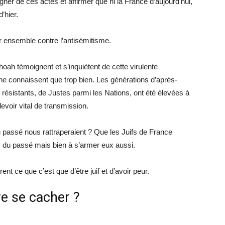
igner de ces actes et affirmer que ni la France d’aujourd’hui,
’hier.
r ensemble contre l’antisémitisme.
oah témoignent et s’inquiètent de cette virulente
 ne connaissent que trop bien. Les générations d’après-
e résistants, de Justes parmi les Nations, ont été élevées à
devoir vital de transmission.
u passé nous rattraperaient ? Que les Juifs de France
s du passé mais bien à s’armer eux aussi.
t ce que c’est que d’être juif et d’avoir peur.
re se cacher ?