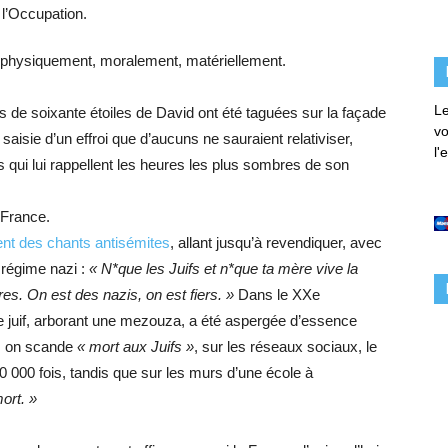
 l’Occupation.
me physiquement, moralement, matériellement.
Le
s de soixante étoiles de David ont été taguées sur la façade
vo
isie d’un effroi que d’aucuns ne sauraient relativiser,
l'
 qui lui rappellent les heures les plus sombres de son
n France.
ent des chants antisémites
, allant jusqu’à revendiquer, avec
 régime nazi :
« N*que les Juifs et n*que ta mère vive la
es. On est des nazis, on est fiers. »
Dans le XXe
le juif, arborant une mezouza, a été aspergée d’essence
s, on scande
« mort aux Juifs »
, sur les réseaux sociaux, le
20 000 fois, tandis que sur les murs d’une école à
ort. »