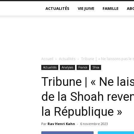
ACTUALITÉS
VIE JUIVE
FAMILLE
AB
Accueil
Actualités
Tribune | « Ne laissons pas le s
Actualités
Analyses
France
Shoa
Tribune | « Ne la
de la Shoah reveni
la République »
Par
Rav Henri Kahn
-
6 novembre 2023