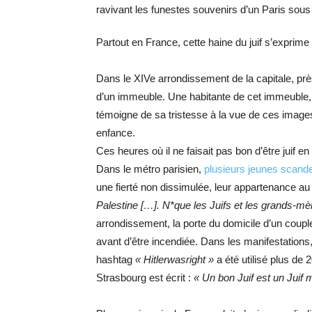
ravivant les funestes souvenirs d’un Paris sous
Partout en France, cette haine du juif s’expri
Dans le XIVe arrondissement de la capitale, prè
d’un immeuble. Une habitante de cet immeuble, sa
témoigne de sa tristesse à la vue de ces images
enfance.
Ces heures où il ne faisait pas bon d’être juif e
Dans le métro parisien,
plusieurs jeunes scand
une fierté non dissimulée, leur appartenance au
Palestine […]. N*que les Juifs et les grands-mèr
arrondissement, la porte du domicile d’un coup
avant d’être incendiée. Dans les manifestation
hashtag
« Hitlerwasright »
a été utilisé plus de 
Strasbourg est écrit :
« Un bon Juif est un Juif m