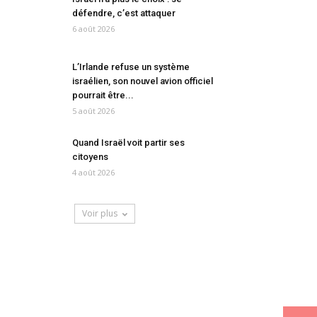
défendre, c’est attaquer
6 août 2026
L’Irlande refuse un système
israélien, son nouvel avion officiel
pourrait être...
5 août 2026
Quand Israël voit partir ses
citoyens
4 août 2026
Voir plus