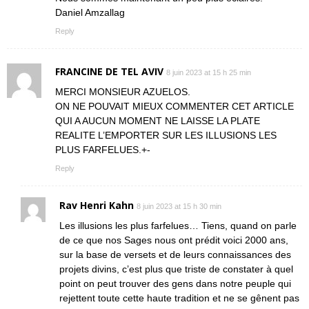
Daniel Amzallag
Reply
FRANCINE DE TEL AVIV
8 juin 2023 at 15 h 25 min
MERCI MONSIEUR AZUELOS.
ON NE POUVAIT MIEUX COMMENTER CET ARTICLE
QUI A AUCUN MOMENT NE LAISSE LA PLATE
REALITE L’EMPORTER SUR LES ILLUSIONS LES
PLUS FARFELUES.+-
Reply
Rav Henri Kahn
8 juin 2023 at 15 h 30 min
Les illusions les plus farfelues… Tiens, quand on parle
de ce que nos Sages nous ont prédit voici 2000 ans,
sur la base de versets et de leurs connaissances des
projets divins, c’est plus que triste de constater à quel
point on peut trouver des gens dans notre peuple qui
rejettent toute cette haute tradition et ne se gênent pas