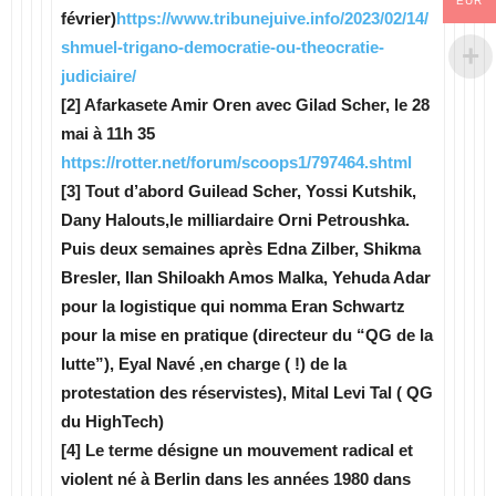
EUR
février)
https://www.
tribunejuive.info/2023/02/14/
shmuel-trigano-democratie-ou-
theocratie-
judiciaire/
[2] Afarkasete Amir Oren avec Gilad Scher, le 28
mai à 11h 35
https://rotter.net/forum/
scoops1/797464.shtml
[3] Tout d’abord Guilead Scher, Yossi Kutshik,
Dany Halouts,le milliardaire Orni Petroushka.
Puis deux semaines après Edna Zilber, Shikma
Bresler, Ilan Shiloakh Amos Malka, Yehuda Adar
pour la logistique qui nomma Eran Schwartz
pour la mise en pratique (directeur du “QG de la
lutte”), Eyal Navé ,en charge ( !) de la
protestation des réservistes), Mital Levi Tal ( QG
du HighTech)
[4] Le terme désigne un mouvement radical et
violent né à Berlin dans les années 1980 dans