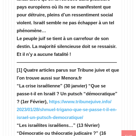
pays européens où ils ne se manifestent que
pour détruire, pleins d’un ressentiment social
violent. Israël semble ne pas échapper à un tel
phénomène…
Le peuple juif se tient à un carrefour de son
destin. La majorité silencieuse doit se ressaisir.
Et il n’y a aucune fatalité !
——————————————————————
[1] Quatre articles parus sur Tribune juive et que
l’on trouve aussi sur Menora.fr
“La crise israélienne” (30 janvier) “Que se
passe-t-il en Israël ? Un putsch “démocratique”
? (1er Février),
https://www.tribunejuive.info/
2023/01/28/shmuel-trigano-que-
se-passe-t-il-en-
israel-un-
putsch-democratique/
“Les israélites israéliens…” (13 février)
“Démocratie ou théocratie judicaire ?” (16