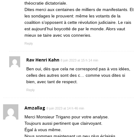
théocratie dictatoriale.
Dites merci aux centaines de milliers de manifestants. Et
les sondages le prouvent: même les votants de la
coalition s’opposent à cette révolution judiciaire. Le rais
est aujourd’hui boycotté de par le monde. Alors vaut
mieux se taire avec vos conneries.
Reply
Rav Henri Kahn
8 juin 2023 at 15 h 14 min
Ben oui, dès que cela ne correspond pas à vos idées,
celles des autres sont des c… comme vous dites si
bien, avec tant de respect.
Reply
Amzallag
8 juin 2023 at 14 h 46 min
Merci Monsieur Trigano pour votre analyse.
Toujours aussi pertinent que clairvoyant.
Égal à vous même.
Nous sommes maintenant un peu plus éclairés.