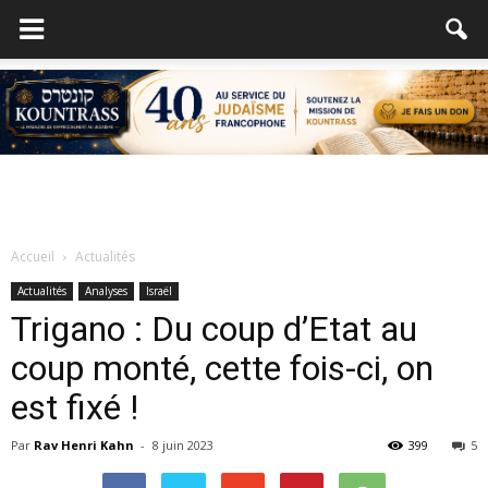
Accueil
Actualités
Actualités
Analyses
Israël
Trigano : Du coup d’Etat au
coup monté, cette fois-ci, on
est fixé !
Par
Rav Henri Kahn
-
8 juin 2023
399
5