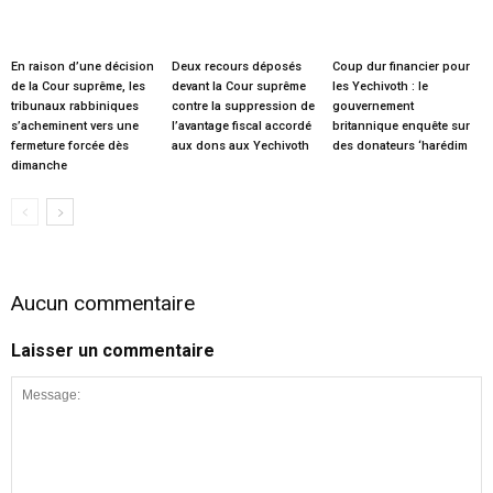
En raison d’une décision
Deux recours déposés
Coup dur financier pour
de la Cour suprême, les
devant la Cour suprême
les Yechivoth : le
tribunaux rabbiniques
contre la suppression de
gouvernement
s’acheminent vers une
l’avantage fiscal accordé
britannique enquête sur
fermeture forcée dès
aux dons aux Yechivoth
des donateurs ‘harédim
dimanche
Aucun commentaire
Laisser un commentaire