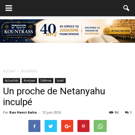
Accueil
Actualités
Actualités
Analyses
Défense
Israël
Un proche de Netanyahu
inculpé
Par
Rav Henri Kahn
-
12 juin 2026
86
0