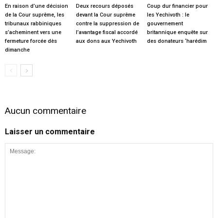
En raison d’une décision
Deux recours déposés
Coup dur financier pour
de la Cour suprême, les
devant la Cour suprême
les Yechivoth : le
tribunaux rabbiniques
contre la suppression de
gouvernement
s’acheminent vers une
l’avantage fiscal accordé
britannique enquête sur
fermeture forcée dès
aux dons aux Yechivoth
des donateurs ‘harédim
dimanche
Aucun commentaire
Laisser un commentaire