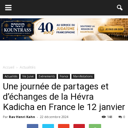
Accueil
Actualités
Actualités
Vie Juive
Evénements
France
Manifestations
Une journée de partages et
d’échanges de la Hévra
Kadicha en France le 12 janvier
Par
Rav Henri Kahn
-
22 décembre 2024
148
0