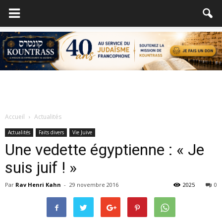
Accueil
Actualités
Actualités
Faits divers
Vie Juive
Une vedette égyptienne : « Je
suis juif ! »
Par
Rav Henri Kahn
-
29 novembre 2016
2025
0