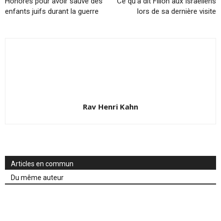
Honorés pour avoir sauvé des
Ce qu’a dit Fillon aux Israéliens
enfants juifs durant la guerre
lors de sa dernière visite
Rav Henri Kahn
Articles en commun
Du même auteur