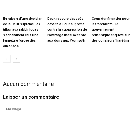
En raison d’une décision
Deux recours déposés
Coup dur financier pour
de la Cour suprême, les
devant la Cour suprême
les Yechivoth : le
tribunaux rabbiniques
contre la suppression de
gouvernement
s’acheminent vers une
l’avantage fiscal accordé
britannique enquête sur
fermeture forcée dès
aux dons aux Yechivoth
des donateurs ‘harédim
dimanche
Aucun commentaire
Laisser un commentaire