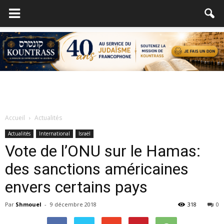
Accueil
Actualités
Actualités
International
Israël
Vote de l’ONU sur le Hamas:
des sanctions américaines
envers certains pays
Par
Shmouel
-
9 décembre 2018
318
0