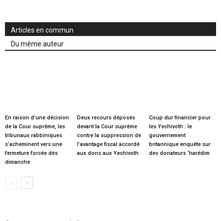
Articles en commun
Du même auteur
En raison d’une décision
Deux recours déposés
Coup dur financier pour
de la Cour suprême, les
devant la Cour suprême
les Yechivoth : le
tribunaux rabbiniques
contre la suppression de
gouvernement
s’acheminent vers une
l’avantage fiscal accordé
britannique enquête sur
fermeture forcée dès
aux dons aux Yechivoth
des donateurs ‘harédim
dimanche