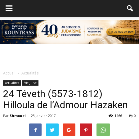
Accueil
Actualités
Actualités
Vie Juive
24 Téveth (5573-1812)
Hilloula de l’Admour Hazaken
Par
Shmouel
-
23 janvier 2017
1466
0