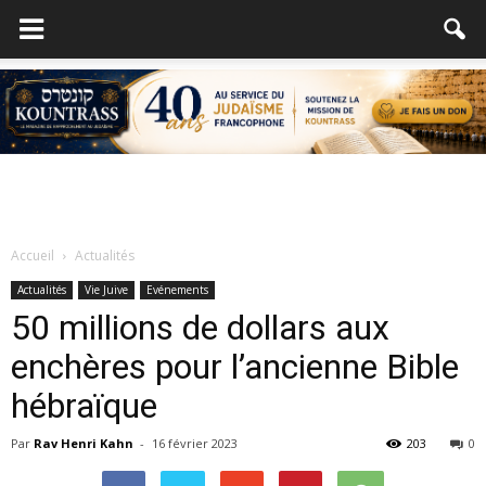
Accueil
Actualités
Actualités
Vie Juive
Evénements
50 millions de dollars aux
enchères pour l’ancienne Bible
hébraïque
Par
Rav Henri Kahn
-
16 février 2023
203
0