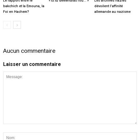
Le rapport entre le
« Et tu deviendras fou… »
Les archives nazies
bakchich et la Emouna, la
dévoilent l’affinité
Foi en Hachem?
allemande au nazisme
Aucun commentaire
Laisser un commentaire