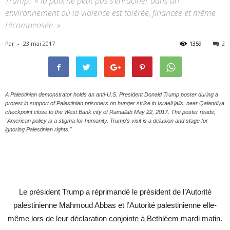
Trump: « la paix ne peut pas s’enraciner dans un
environnement où la violence est tolérée, financée et même
récompensée. »
Par
-
23 mai 2017
1359
2
A Palestinian demonstrator holds an anti-U.S. President Donald Trump poster during a
protest in support of Palestinian prisoners on hunger strike in Israeli jails, near Qalandiya
checkpoint close to the West Bank city of Ramallah May 22, 2017. The poster reads,
"American policy is a stigma for humanity. Trump's visit is a delusion and stage for
ignoring Palestinian rights."
Le président Trump a réprimandé le président de l’Autorité
palestinienne Mahmoud Abbas et l’Autorité palestinienne elle-
même lors de leur déclaration conjointe à Bethléem mardi matin.