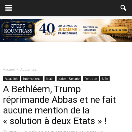
Accueil
Actualités
Actualités
International
Israël
Judée - Samarie
Politique
USA
A Bethléem, Trump
réprimande Abbas et ne fait
aucune mention de la
« solution à deux Etats » !