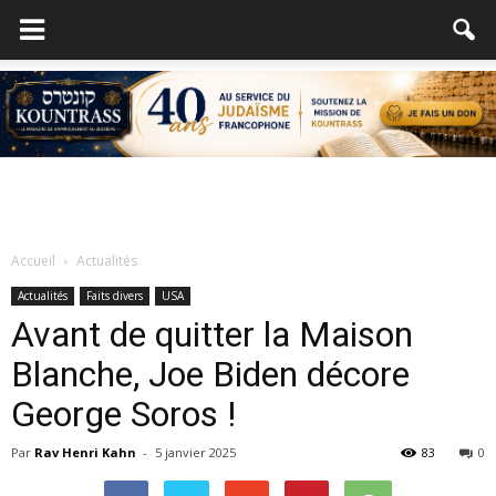
Accueil
Actualités
Actualités
Faits divers
USA
Avant de quitter la Maison
Blanche, Joe Biden décore
George Soros !
Par
Rav Henri Kahn
-
5 janvier 2025
83
0