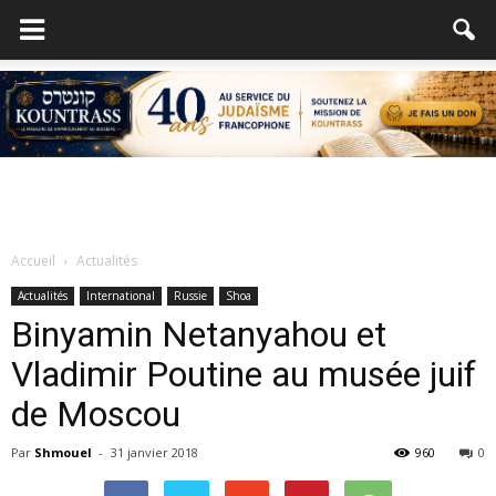
Accueil
Actualités
Actualités
International
Russie
Shoa
Binyamin Netanyahou et
Vladimir Poutine au musée juif
de Moscou
Par
Shmouel
-
31 janvier 2018
960
0