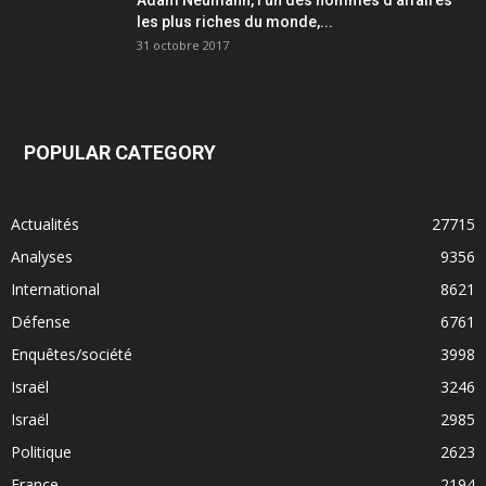
les plus riches du monde,...
31 octobre 2017
POPULAR CATEGORY
Actualités
27715
Analyses
9356
International
8621
Défense
6761
Enquêtes/société
3998
Israël
3246
Israël
2985
Politique
2623
France
2194