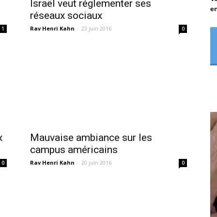
Israël veut réglementer ses
en
réseaux sociaux
Rav Henri Kahn
-
23 juin 2016
1
0
x
Mauvaise ambiance sur les
campus américains
Rav Henri Kahn
-
20 juin 2016
0
0