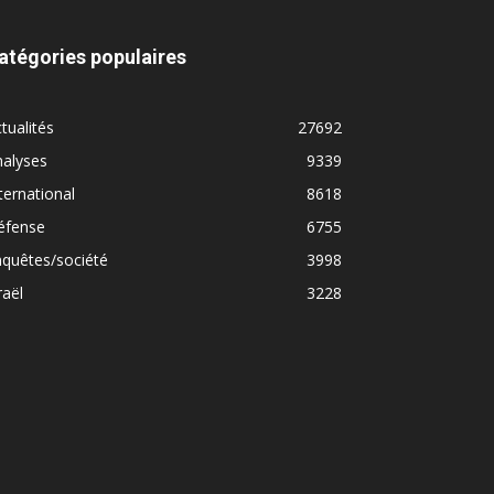
atégories populaires
tualités
27692
nalyses
9339
ternational
8618
éfense
6755
quêtes/société
3998
raël
3228