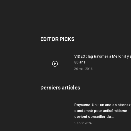
EDITOR PICKS
VIDEO : lag ba’omer à Méron il y 
80 ans
26 mai 2016
Derniers articles
Royaume-Uni : un ancien néonaz
condamné pour antisémitisme
devient conseiller du...
5 août 2026