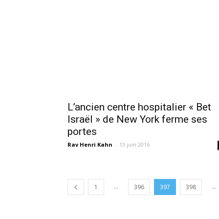
L’ancien centre hospitalier « Bet
Israël » de New York ferme ses
portes
Rav Henri Kahn
-
13 juin 2016
...
...
1
396
397
398