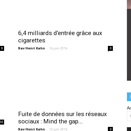
6,4 milliards d’entrée grâce aux
cigarettes
Rav Henri Kahn
-
16 juin 2016
9
0
Ad
Fuite de données sur les réseaux
sociaux : Mind the gap...
10
Rav Henri Kahn
-
13 juin 2016
0