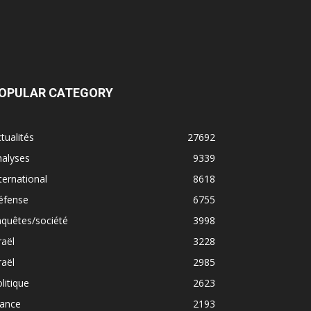
OPULAR CATEGORY
tualités
27692
nalyses
9339
ternational
8618
éfense
6755
quêtes/société
3998
raël
3228
raël
2985
litique
2623
rance
2193