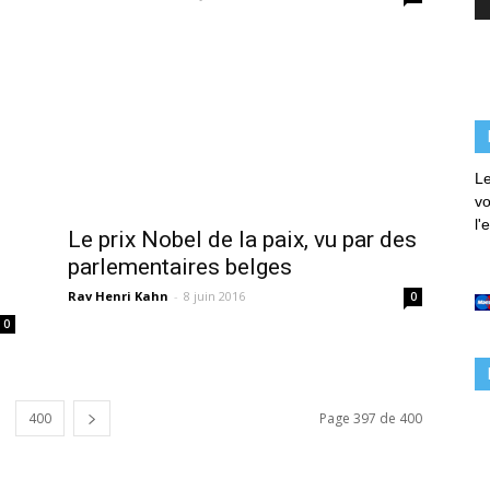
Le
vo
l'
Le prix Nobel de la paix, vu par des
parlementaires belges
Rav Henri Kahn
-
8 juin 2016
0
0
400
Page 397 de 400