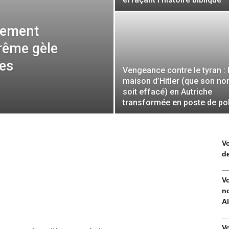
nement
rême gèle
res
Vengeance contre le tyran : 
maison d’Hitler (que son n
soit effacé) en Autriche
transformée en poste de po
V
de
V
no
Al
V