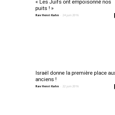
« Les Juifs ont empoisonné nos
puits ! »
Rav Henri Kahn
-
24 juin 2016
Israël donne la première place au
anciens !
Rav Henri Kahn
-
22 juin 2016