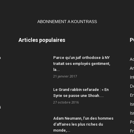
ABONNEMENT A KOUNTRASS
Articles populaires
P
a
Parce qu’un juif orthodoxe à NY
Ac
traitait ses employés gentiment,
A
la...
21 janvier 2017
In
D
Le Grand rabbin sefarade : « En
En
Syrie se passe une Shoah....
27 octobre 2016
Is
i
Is
Adam Neumann, l’un des hommes
Po
d’affaires les plus riches du
monde,...
F