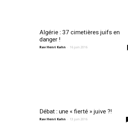
Algérie : 37 cimetières juifs en
danger !
Rav Henri Kahn
-
16 juin 2016
Débat : une « fierté » juive ?!
Rav Henri Kahn
-
13 juin 2016