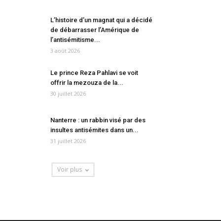
L’histoire d’un magnat qui a décidé
de débarrasser l’Amérique de
l’antisémitisme...
3 août 2026
Le prince Reza Pahlavi se voit
offrir la mezouza de la...
30 juillet 2026
Nanterre : un rabbin visé par des
insultes antisémites dans un...
31 juillet 2026
Voir plus