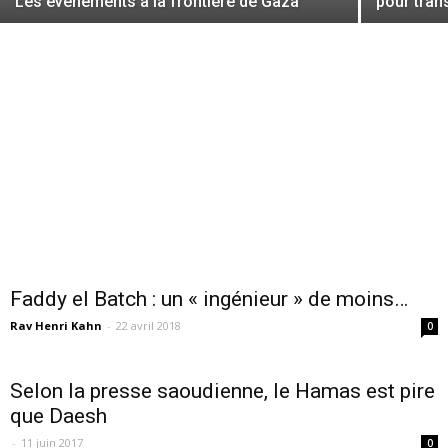
Les événements à la frontière de Gaza
pour tran
Faddy el Batch : un « ingénieur » de moins…
Rav Henri Kahn
-
22 avril 2018
0
Selon la presse saoudienne, le Hamas est pire
que Daesh
-
11 juin 2017
0