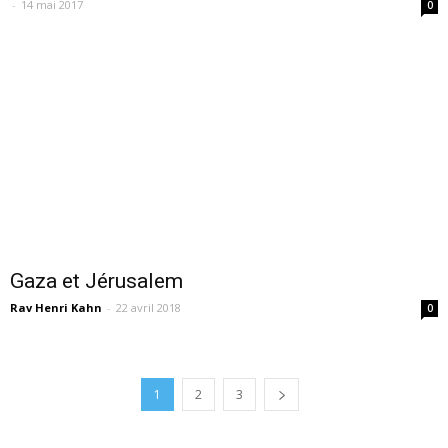
-
14 mai 2017
0
Gaza et Jérusalem
Rav Henri Kahn
-
22 avril 2018
0
1
2
3