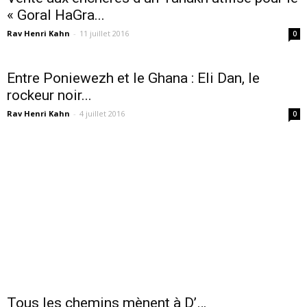
« Goral HaGra...
Rav Henri Kahn
-
11 juillet 2016
0
Entre Poniewezh et le Ghana : Eli Dan, le
rockeur noir...
Rav Henri Kahn
-
4 juillet 2016
0
Tous les chemins mènent à D’…