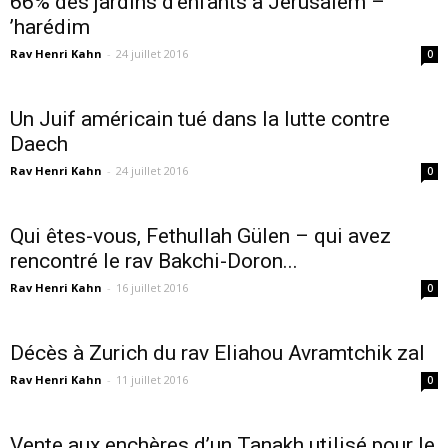
66% des jardins d’enfants à Jérusalem –
’harédim
Rav Henri Kahn
-
24 juillet 2016
0
Un Juif américain tué dans la lutte contre
Daech
Rav Henri Kahn
-
24 juillet 2016
0
Qui êtes-vous, Fethullah Gülen – qui avez
rencontré le rav Bakchi-Doron...
Rav Henri Kahn
-
16 juillet 2016
0
Décès à Zurich du rav Eliahou Avramtchik zal
Rav Henri Kahn
-
11 juillet 2016
0
Vente aux enchères d’un Tanakh utilisé pour le