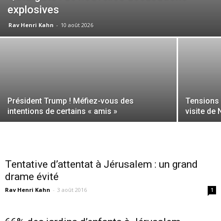
explosives
Rav Henri Kahn
-
10 août 2026
Président Trump ! Méfiez-vous des
Tensions 
intentions de certains « amis »
visite de
Tentative d’attentat à Jérusalem : un grand
drame évité
Rav Henri Kahn
-
3 août 2016
1