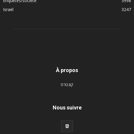
Enquêtes/société
3998
Israël
3247
À propos
קונטרס
Nous suivre