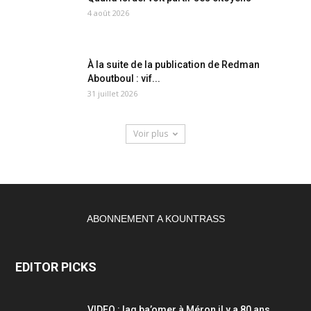
4 août 2026
À la suite de la publication de Redman
Aboutboul : vif...
31 juillet 2026
Voir plus
ABONNEMENT A KOUNTRASS
EDITOR PICKS
VIDEO : lag ba’omer à Méron il y a 80 ans