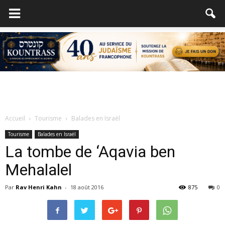
Accueil
Tourisme
Balades en Israël
Tourisme
Balades en Israël
La tombe de ‘Aqavia ben
Mehalalel
Par
Rav Henri Kahn
-
18 août 2016
875
0