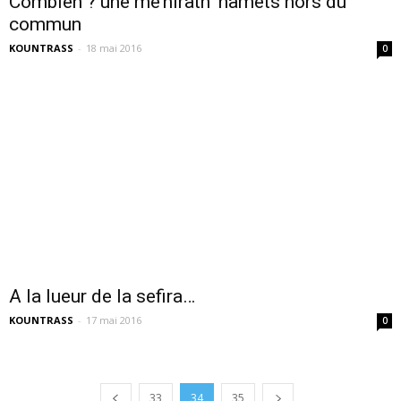
Combien ? une me’hirath ‘hamets hors du
commun
KOUNTRASS
-
18 mai 2016
0
A la lueur de la sefira…
KOUNTRASS
-
17 mai 2016
0
33
34
35