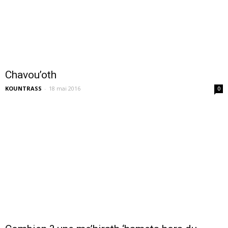
Chavou’oth
KOUNTRASS
-
18 mai 2016
0