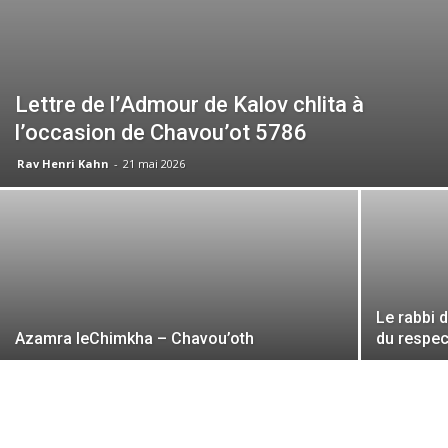
Lettre de l’Admour de Kalov chlita à
l’occasion de Chavou’ot 5786
Rav Henri Kahn
-
21 mai 2026
Le rabbi d
Azamra leChimkha – Chavou’oth
du respec