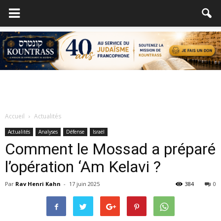
Accueil
Actualités
Actualités
Analyses
Défense
Israël
Comment le Mossad a préparé
l’opération ‘Am Kelavi ?
Par
Rav Henri Kahn
-
17 juin 2025
384
0