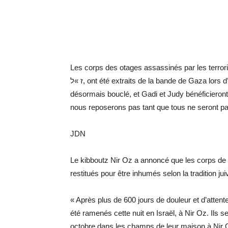
Les corps des otages assassinés par les terro
ז »ל, ont été extraits de la bande de Gaza lors d’une opération militaire et rapatriés en Israël. Le cercle est
désormais bouclé, et Gadi et Judy bénéficieront
nous reposerons pas tant que tous ne seront p
JDN
Le kibboutz Nir Oz a annoncé que les corps de Gadi H
restitués pour être inhumés selon la tradition jui
« Après plus de 600 jours de douleur et d’atten
été ramenés cette nuit en Israël, à Nir Oz. Ils 
octobre dans les champs de leur maison à Nir Oz