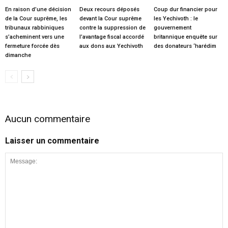
En raison d’une décision
Deux recours déposés
Coup dur financier pour
de la Cour suprême, les
devant la Cour suprême
les Yechivoth : le
tribunaux rabbiniques
contre la suppression de
gouvernement
s’acheminent vers une
l’avantage fiscal accordé
britannique enquête sur
fermeture forcée dès
aux dons aux Yechivoth
des donateurs ‘harédim
dimanche
Aucun commentaire
Laisser un commentaire