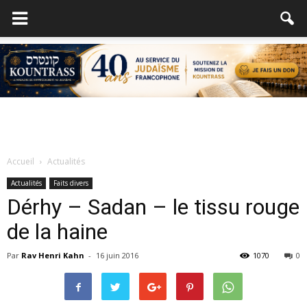
Accueil
Actualités
Actualités
Faits divers
Dérhy – Sadan – le tissu rouge
de la haine
Par
Rav Henri Kahn
-
16 juin 2016
1070
0