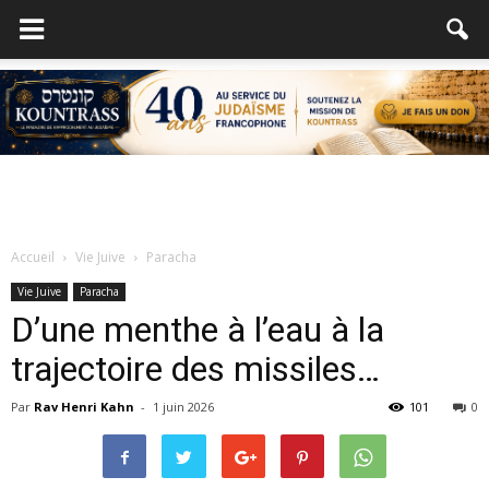
Accueil
Vie Juive
Paracha
Vie Juive
Paracha
D’une menthe à l’eau à la
trajectoire des missiles…
Par
Rav Henri Kahn
-
1 juin 2026
101
0