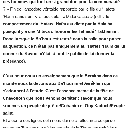
des hommes qui font un si grand don pour la communauté
?
» Fin de l’anecdote véritable rapportée par le fils du ‘Hafets
‘Haïm dans son livre-fascicule : « Midarké aba » (ndlr
: le
comportement du ‘Hafets ‘Haïm est dicté par la Hala’ha
puisqu’il y a une Mitsva d’honorer les Talmidé ‘Hakhamim.
Donc lorsque le Ba’hour est rentré dans la salle pour poser
sa question, ce n’était pas uniquement au ‘Hafets ‘Haïm de lui
donner du Kavod, c’était à tout le public de lui donner la
préséance
).
C’est pour nous un enseignement que la Berakha dans ce
monde nous la devons aux Ba’hourim et Avrékhim qui
s’adonnent à l’étude. C’est l’essence même de la fête de
Chavouoth que nous venons de fêter : savoir que nous
sommes un peuple de prêtre/Cohanim et Goy Kadoch/Peuple
saint.
Et à écrire ces lignes cela nous donne à réfléchir à ce qui se
passe en Terre sainte où les grands de la Thora ont retiré leur