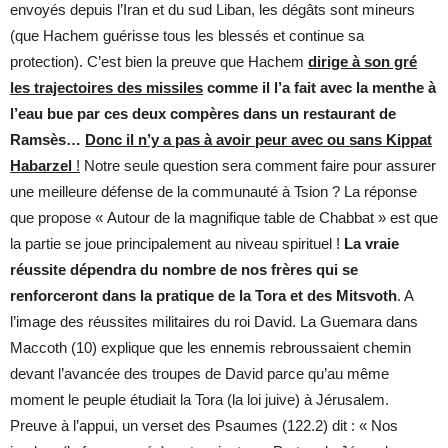
envoyés depuis l’Iran et du sud Liban, les dégâts sont mineurs
(que Hachem guérisse tous les blessés et continue sa
protection). C’est bien la preuve que Hachem
dirige à son gré
les trajectoires des missiles
comme il l’a fait avec la menthe à
l’eau bue par ces deux compères dans un restaurant de
Ramsès…
Donc il n’y a pas à avoir peur avec ou sans Kippat
Habarzel
!
Notre seule question sera comment faire pour assurer
une meilleure défense de la communauté à Tsion ? La réponse
que propose « Autour de la magnifique table de Chabbat » est que
la partie se joue principalement au niveau spirituel !
La vraie
réussite dépendra du nombre de nos frères qui se
renforceront dans la pratique de la Tora et des Mitsvoth
. A
l’image des réussites militaires du roi David. La Guemara dans
Maccoth (10) explique que les ennemis rebroussaient chemin
devant l’avancée des troupes de David parce qu’au même
moment le peuple étudiait la Tora (la loi juive) à Jérusalem.
Preuve à l’appui, un verset des Psaumes (122.2) dit : « Nos