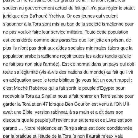
soutien au gouvernement actuel du fait qu’il n’a pas régler le statut
juridique des Ba’houré Yrchiva. Or ces jeunes qui veulent
s’adonner à la Tora sont mis au ban de la société israélienne pour
ne pas vouloir faire leur service militaire. Toute cette population
est considérée comme
des parasites
que l’on jette en prison, de
plus ils n’ont pas droit aux aides sociales minimales (alors que la
population arabe israélienne reçoit toutes les aides tandis qu’elle
ne fait pas non plus l’armée). Est-ce normal dans un pays qui doit
toute sa légitimité (vis-à-vis des nations du monde) au fait qu’il vit
en adéquation avec le texte biblique (je vous fait un court rappel :
c’est Moché Rabénou qui a fait sortir le peuple d’Egypte pour
recevoir la Tora au Sinaï et nous a fait rentrer en Terre sainte pour
garder la Tora et en 47 lorsque Ben Gourion est venu à l’ONU il
avait une Bible, version rabinnat, à sa main et a dit dans son
discours que le peuple juif revient sur sa terre et ce Livre est son
garant) … Notre résidence en Terre sainte est donc conditionnée
par la pratique et l’étude de la Tora (sinon il aurait mieux valu