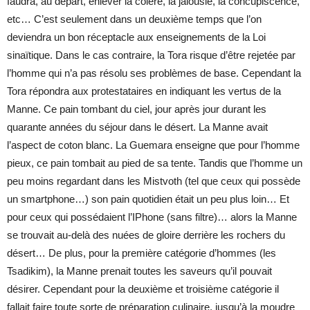
faudra, au départ, enlever la colère, la jalousie, la concupiscence,
etc… C’est seulement dans un deuxième temps que l’on
deviendra un bon réceptacle aux enseignements de la Loi
sinaïtique. Dans le cas contraire, la Tora risque d’être rejetée par
l’homme qui n’a pas résolu ses problèmes de base. Cependant la
Tora répondra aux protestataires en indiquant les vertus de la
Manne. Ce pain tombant du ciel, jour après jour durant les
quarante années du séjour dans le désert. La Manne avait
l’aspect de coton blanc. La Guemara enseigne que pour l’homme
pieux, ce pain tombait au pied de sa tente. Tandis que l’homme un
peu moins regardant dans les Mistvoth (tel que ceux qui possède
un smartphone…) son pain quotidien était un peu plus loin… Et
pour ceux qui possédaient l’IPhone (sans filtre)… alors la Manne
se trouvait au-delà des nuées de gloire derrière les rochers du
désert… De plus, pour la première catégorie d’hommes (les
Tsadikim), la Manne prenait toutes les saveurs qu’il pouvait
désirer. Cependant pour la deuxième et troisième catégorie il
fallait faire toute sorte de préparation culinaire, jusqu’à la moudre