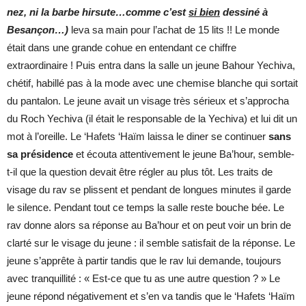
nez, ni la barbe hirsute…comme c’est
si bien
dessiné à
Besançon…)
leva sa main pour l’achat de 15 lits !! Le monde
était dans une grande cohue en entendant ce chiffre
extraordinaire ! Puis entra dans la salle un jeune Bahour Yechiva,
chétif, habillé pas à la mode avec une chemise blanche qui sortait
du pantalon. Le jeune avait un visage très sérieux et s’approcha
du Roch Yechiva (il était le responsable de la Yechiva) et lui dit un
mot à l’oreille. Le ‘Hafets ‘Haïm laissa le diner se continuer
sans
sa présidence
et écouta attentivement le jeune Ba’hour, semble-
t-il que la question devait être régler au plus tôt. Les traits de
visage du rav se plissent et pendant de longues minutes il garde
le silence. Pendant tout ce temps la salle reste bouche bée. Le
rav donne alors sa réponse au Ba’hour et on peut voir un brin de
clarté sur le visage du jeune : il semble satisfait de la réponse. Le
jeune s’apprête à partir tandis que le rav lui demande, toujours
avec tranquillité : « Est-ce que tu as une autre question ? » Le
jeune répond négativement et s’en va tandis que le ‘Hafets ‘Haïm