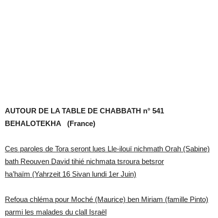
AUTOUR DE LA TABLE DE CHABBATH n° 541
BEHALOTEKHA (France)
Ces paroles de Tora seront lues Lle-ilouï nichmath Orah (Sabine)
b
ath Reouven David tihié nichmata tsroura betsror
ha’haïm
(Yahrzeit 16 Sivan lundi 1er Juin)
Refoua chléma pour Moché (Maurice) ben Miriam (famille Pinto)
parmi les malades du clall Israël