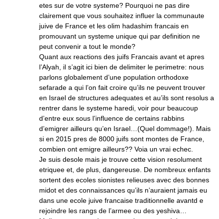
etes sur de votre systeme? Pourquoi ne pas dire
clairement que vous souhaitez influer la communaute
juive de France et les olim hadashim francais en
promouvant un systeme unique qui par definition ne
peut convenir a tout le monde?
Quant aux reactions des juifs Francais avant et apres
l’Alyah, il s’agit ici bien de delimiter le perimetre: nous
parlons globalement d’une population orthodoxe
sefarade a qui l’on fait croire qu’ils ne peuvent trouver
en Israel de structures adequates et au’ils sont resolus a
rentrer dans le systeme haredi, voir pour beaucoup
d’entre eux sous l’influence de certains rabbins
d’emigrer ailleurs qu’en Israel…(Quel dommage!). Mais
si en 2015 pres de 8000 juifs sont montes de France,
combien ont emigre ailleurs?? Voia un vrai echec.
Je suis desole mais je trouve cette vision resolument
etriquee et, de plus, dangereuse. De nombreux enfants
sortent des ecoles sionistes relieuses avec des bonnes
midot et des connaissances qu’ils n’auraient jamais eu
dans une ecole juive francaise traditionnelle avantd e
rejoindre les rangs de l’armee ou des yeshiva…