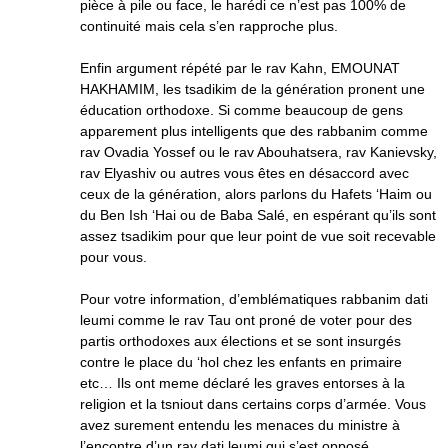
pièce à pile ou face, le harédi ce n’est pas 100% de
continuité mais cela s’en rapproche plus.
Enfin argument répété par le rav Kahn, EMOUNAT
HAKHAMIM, les tsadikim de la génération pronent une
éducation orthodoxe. Si comme beaucoup de gens
apparement plus intelligents que des rabbanim comme
rav Ovadia Yossef ou le rav Abouhatsera, rav Kanievsky,
rav Elyashiv ou autres vous êtes en désaccord avec
ceux de la génération, alors parlons du Hafets ‘Haim ou
du Ben Ish ‘Hai ou de Baba Salé, en espérant qu’ils sont
assez tsadikim pour que leur point de vue soit recevable
pour vous.
Pour votre information, d’emblématiques rabbanim dati
leumi comme le rav Tau ont proné de voter pour des
partis orthodoxes aux élections et se sont insurgés
contre le place du ‘hol chez les enfants en primaire
etc… Ils ont meme déclaré les graves entorses à la
religion et la tsniout dans certains corps d’armée. Vous
avez surement entendu les menaces du ministre à
l’encontre d’un rav dati leumi qui s’est opposé