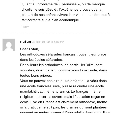
Quant au problème de « parnassa », ou de manque
d’icelle, je suis désolé : l’expérience prouve que la
plupart de nos enfants vivent leur vie de manière tout à
fait correcte sur le plan économique.
Reply
natan
30 juin 2017 at 11 h 07 min
Cher Eytan,
Les orthodoxes séfarades francais trouvent leur place
dans les écoles séfarades.
Par ailleurs les orthodoxes, en particulier ‘olim, sont
sionistes, ils en parlent, comme vous l’avez noté, dans
toutes leurs prières.
Vous ne pouvez pas dire qu’un enfant qui a vécu dans
une écolé française juive, puisse rejoindre une école
mamlakhti dati même torani ici. Le français, même
religieux, est certes ouvert, mais l’éducation reçue en
école juive en France est clairement orthodoxe, même
si la pratique ne suit pas, les graines qui sont plantées
peuvent au moins germer à l’age adulte dans le meilleur