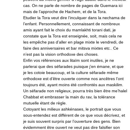
cas. On ne parle de nombre de pages de Guemara ici
mais de l’approche de Hachem, et de la Tora.
Etudier la Tora veut dire l’inculquer dans la nechama de
l’enfant. Personnellement, connaissant de nombreux
amis ayant fait le choix du mamlakhti torani dati, je
constate que la Tora est enseignée, soit, mais cela ne
les empêche pas d’aller en plage mixte le vendredi, de
faire des anniversaires et bar mitsva mixtes etc.. Ce
n’est pas la vision orthodoxe des choses.
Enfin vos références aux litaïm sont inutiles, je ne
parlerai que des séfarades puisque j’en émane, et que
je les cotoie beaucoup, et la culture séfarade même
orthodoxe est d’être ouverte comme nos ancêtres l’ont
toujours été, ayant moins été confrontés aux maskilim.
Un séfarade non religieux, pourra très bien être me’halel
Chabbat et embrasser la main du rav, la tolérance
mutuelle étant de règle.
Cotoyant les milieux ashkénases, le portrait que vous
sous-entendez est différent de ce que vous décrivez, et
je suis souvent surpris par l’ouverture des gens. Bien
évidemment être ouvert ne veut pas dire falsifier son