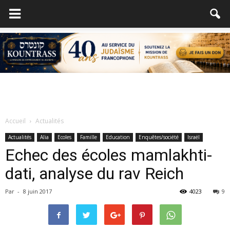
Accueil
Actualités
Actualités
Alia
Ecoles
Famille
Education
Enquêtes/société
Israël
Echec des écoles mamlakhti-
dati, analyse du rav Reich
Par
-
8 juin 2017
4023
9