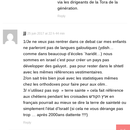
via les dirigeants de la Tora de la
génération.
Reply
JJ
25 juin 2017 at 22 h 44 min
1/Je ne veux pas rentrer dans ce debat car mes enfants
ne parleront pas de langues galoutiques (ydish…
comme dans beaucoup d’écoles ´haridit…) nous
sommes en israel c’est pour créer un pays pas
développer des galuyot.. pas pour rester dans le shtetl
avec les mêmes références vestimentaires.
2/on sait très bien joué avec les statistiques mêmes
chez les orthodoxes pour faire peur aux olim..
3/ n’utilisez pas svp » terre sainte » cela fait référence
aux chétiens pendant les croisades ארץ הקודש en
français pourrait au mieux se dire la terre de sainteté ou
simplement l’état d’Israël (si cela ne vous dérange pas
trop … après 2000ans dattente !!!!)
Reply