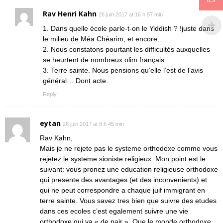
ILS
Rav Henri Kahn
26 juin 2017 at 16 h 57 min
1. Dans quelle école parle-t-on le Yiddish ? !juste dans
le milieu de Méa Chéarim, et encore…
2. Nous constatons pourtant les difficultés auxquelles
se heurtent de nombreux olim français.
3. Terre sainte. Nous pensions qu’elle l’est de l’avis
général… Dont acte.
Reply
eytan
26 juin 2017 at 8 h 45 min
Rav Kahn,
Mais je ne rejete pas le systeme orthodoxe comme vous
rejetez le systeme sioniste religieux. Mon point est le
suivant: vous pronez une education religieuse orthodoxe
qui presente des avantages (et des inconvenients) et
qui ne peut correspondre a chaque juif immigrant en
terre sainte. Vous savez tres bien que suivre des etudes
dans ces ecoles c’est egalement suivre une vie
orthodoxe qui va « de pair ». Que le monde orthodoxe