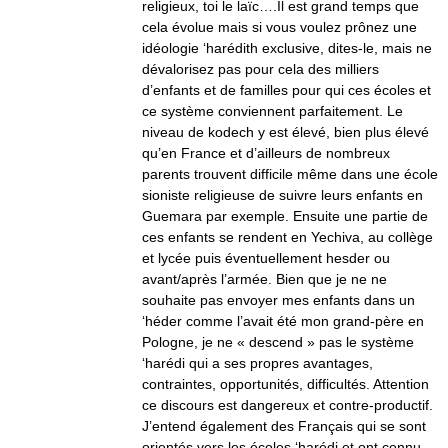
religieux, toi le laïc….Il est grand temps que
cela évolue mais si vous voulez prônez une
idéologie ‘harédith exclusive, dites-le, mais ne
dévalorisez pas pour cela des milliers
d’enfants et de familles pour qui ces écoles et
ce système conviennent parfaitement. Le
niveau de kodech y est élevé, bien plus élevé
qu’en France et d’ailleurs de nombreux
parents trouvent difficile même dans une école
sioniste religieuse de suivre leurs enfants en
Guemara par exemple. Ensuite une partie de
ces enfants se rendent en Yechiva, au collège
et lycée puis éventuellement hesder ou
avant/après l’armée. Bien que je ne ne
souhaite pas envoyer mes enfants dans un
‘héder comme l’avait été mon grand-père en
Pologne, je ne « descend » pas le système
‘harédi qui a ses propres avantages,
contraintes, opportunités, difficultés. Attention
ce discours est dangereux et contre-productif.
J’entend également des Français qui se sont
orientés vers les écoles ‘harédi et ont connu