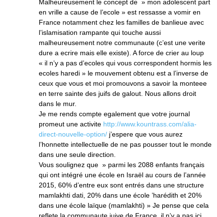
Malheureusement le concept de » mon adolescent part
en vrille a cause de l’ecole » est ressasse a vomir en
France notamment chez les familles de banlieue avec
l’islamisation rampante qui touche aussi
malheureusement notre communaute (c’est une verite
dure a ecrire mais elle existe). A force de crier au loup
« il n’y a pas d’ecoles qui vous correspondent hormis les
ecoles haredi » le mouvement obtenu est a l’inverse de
ceux que vous et moi promouvons a savoir la monteee
en terre sainte des juifs de galout. Nous allons droit
dans le mur.
Je me rends compte egalement que votre journal
promeut une activite
http://www.kountrass.com/alia-
direct-nouvelle-option/
j’espere que vous aurez
l’honnette intellectuelle de ne pas pousser tout le monde
dans une seule direction.
Vous soulignez que » parmi les 2088 enfants français
qui ont intégré une école en Israël au cours de l’année
2015, 60% d’entre eux sont entrés dans une structure
mamlakhti dati, 20% dans une école ’harédith et 20%
dans une école laïque (mamlakhti) » Je pense que cela
reflete la communaute juive de France, il n’y a pas ici