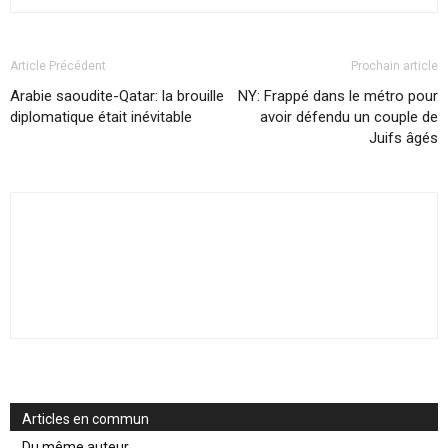
Article Précédent
Prochain article
Arabie saoudite-Qatar: la brouille
NY: Frappé dans le métro pour
diplomatique était inévitable
avoir défendu un couple de
Juifs âgés
Articles en commun
Du même auteur