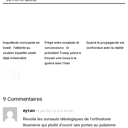
Inquiétude croissante en
Piégé entre escalade et
Quand la propagande est
Israël : l’atteinte au
concessions : le
confondue avec la réalité
soutien bipartite serait
président Trump peine à
déjà irréversible
trouver une issue à la
guerre avec l’Iran
9 Commentaires
eytan
21 juin 2017 at 12 h 30 min
Revoila les sursauts idéologiques de l’orthodoxie
lituaniene qui plutôt d’ouvrir ses portes au judaisme