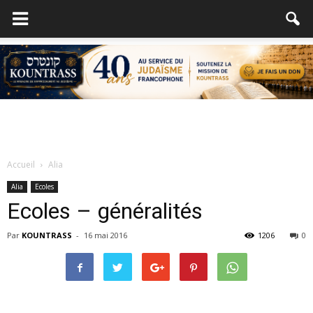
Accueil
Alia
Alia
Ecoles
Ecoles – généralités
Par
KOUNTRASS
-
16 mai 2016
1206
0