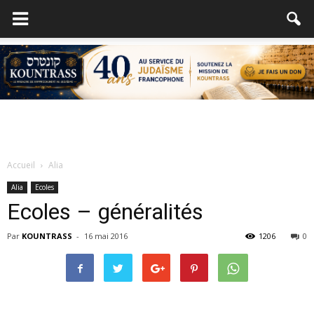
Accueil
Alia
Alia
Ecoles
Ecoles – généralités
Par
KOUNTRASS
-
16 mai 2016
1206
0