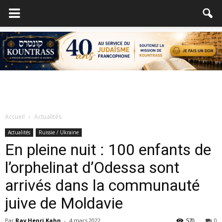
Accueil
Actualités
Actualités
Ruissie / Ukraine
En pleine nuit : 100 enfants de
l’orphelinat d’Odessa sont
arrivés dans la communauté
juive de Moldavie
Par
Rav Henri Kahn
-
4 mars 2022
570
0