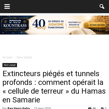
Accueil
Non classé
Non classé
Extincteurs piégés et tunnels
profonds : comment opérait la
« cellule de terreur » du Hamas
en Samarie
Par
Rav Henri Kahn
-
25 mars 2026
66
0