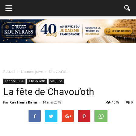
Accueil
L'année juive
Chavou'oth
L'année juive
Chavou'oth
Vie Juive
La fête de Chavou’oth
Par
Rav Henri Kahn
-
14 mai 2018
1018
0