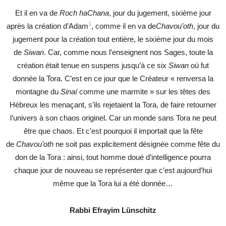
Et il en va de
Roch haChana
, jour du jugement, sixième jour
1
après la création d’Adam
, comme il en va de
Chavou’oth
, jour du
jugement pour la création tout entière, le sixième jour du mois
de
Siwan
. Car, comme nous l’enseignent nos Sages, toute la
création était tenue en suspens jusqu’à ce six
Siwan
où fut
donnée la Tora. C’est en ce jour que le Créateur « renversa la
montagne du
Sinaï
comme une marmite » sur les têtes des
Hébreux les menaçant, s’ils rejetaient la Tora, de faire retourner
l’univers à son chaos originel. Car un monde sans Tora ne peut
être que chaos. Et c’est pourquoi il importait que la fête
de
Chavou’oth
ne soit pas explicitement désignée comme fête du
don de la Tora : ainsi, tout homme doué d’intelligence pourra
chaque jour de nouveau se représenter que c’est aujourd’hui
même que la Tora lui a été donnée…
Rabbi Efrayim Lünschitz