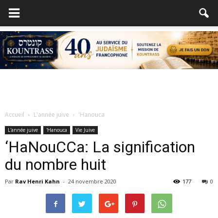
Accueil
L'année juive
'Hanouca
L'année juive
'Hanouca
Vie Juive
‘HaNouCCa: La signification
du nombre huit
Par
Rav Henri Kahn
-
24 novembre 2020
177
0