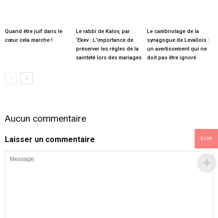
Quand être juif dans le
Le rabbi de Kalov, par.
Le cambriolage de la
cœur cela marche !
‘Ekev : L’importance de
synagogue de Levallois :
préserver les règles de la
un avertissement qui ne
sainteté lors des mariages
doit pas être ignoré
Aucun commentaire
Laisser un commentaire
EUR