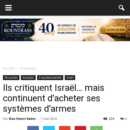
Accueil
Actualités
Actualités
Analyses
Enquêtes/société
Israël
Ils critiquent Israël… mais
continuent d’acheter ses
systèmes d’armes
Par
Rav Henri Kahn
-
7 mai 2026
224
0