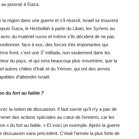
s au pouvoir à Gaza.
a région dans une guerre et s’il réussit, Israël se trouvera
puis Gaza, le Hezbollah à partir du Liban, les Syriens au
ée avec du matériel russe et même s’ils décident de ne pas
 positionner, face à eux, des forces très importantes qui
ᵉ
ème front, c’est une 3
Intifada, non seulement dans les
térieur du pays, et qui sera beaucoup plus meurtrière, que la
 et autres chiites d’Irak et du Yémen, qui ont des armes
apables d’atteindre Israël.
on du
fort au faible ?
ec la notion de dissuasion. Il faut savoir qu’il n’y a pas de
ener des actions spéciales au cœur de l’ennemi, car les
n « du fort au faible. » Et voici un exemple. Après la guerre
ne dissuasion sans précèdent. C’était l’armée la plus forte de