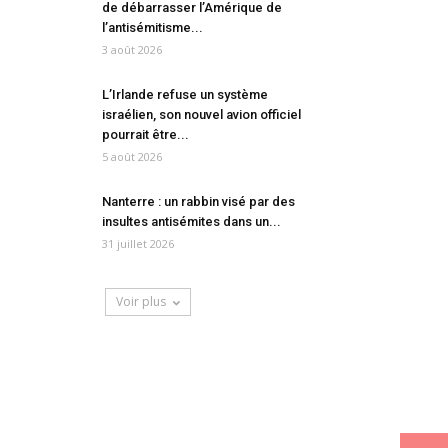
de débarrasser l’Amérique de
l’antisémitisme...
3 août 2026
L’Irlande refuse un système
israélien, son nouvel avion officiel
pourrait être...
5 août 2026
Nanterre : un rabbin visé par des
insultes antisémites dans un...
31 juillet 2026
Voir plus