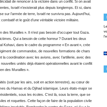
idait de renoncer à la victoire dans un conflit. Si on avait
ntes, Israël n’existerait plus depuis longtemps. Et si, dans
sse sur l’armée de terre, Israël ne survivra pas. Aujourd’hui,
ombatif et le goût d’une véritable victoire militaire.
Le
vo
 des Murailles ». Il n’est pas besoin d’occuper tout Gaza.
l'
ictimes. Qui a besoin de cette horreur ? Durant les deux
éral Kohavi, dans le cadre du programme « En avant », crée
 régiment de commandos, de nouvelles formations de chars
la coordination avec les avions, avec l’artillerie, avec des
nouvelles unités déjà étaient opérationnelles avant le conflit
en des Murailles ».
ités (soit par les airs, soit en action terrestre), au cœur de
mes du Hamas et du Djihad islamique. Leurs états-major se
ésidentiels, sous les écoles. C’est là, sous la terre, que se
iles et roquettes. Cette façon de faire de la population civile
oblème insoluble. Bombarder le centre de Gaza, où il y a la