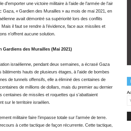
e d’emporter une victoire militaire à l’aide de l’armée de l’air
ec Gaza, « Gardien des Murailles » au mois de mai 2021, en
raélienne avait démontré sa supériorité lors des conflits
l. Mais il faut se rendre à l’évidence, face aux missiles et
ions n’offrent aucune solution.
n Gardiens des Murailles (Mai 2021)
aviation israélienne, pendant deux semaines, a écrasé Gaza
es bâtiments hauts de plusieurs étages, à l’aide de bombes
zaines de tunnels offensifs, elle a éliminé des centaines de
centaines de millions de dollars, mais du premier au dernier
Ad
les centaines de missiles et roquettes qui s’abattaient
 sur le territoire israélien.
nt militaire faire l’impasse totale sur l’armée de terre.
ecours à cette tactique de façon récurrente. Cette tactique,