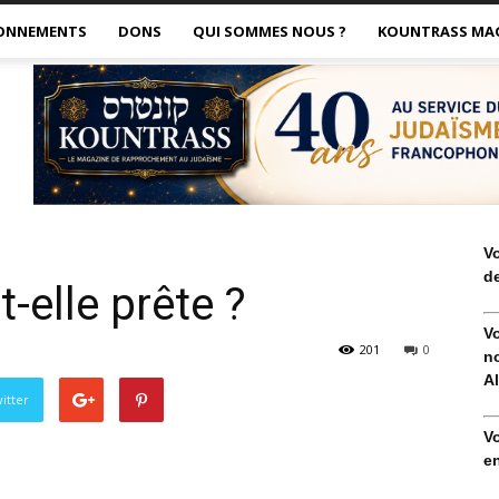
ONNEMENTS
DONS
QUI SOMMES NOUS ?
KOUNTRASS MA
V
de
t-elle prête ?
V
201
0
no
Al
itter
V
en