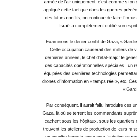
armée de l’air uniquement, c’est comme si on déc
appliqué cette tactique dans les guerres précéde
des futurs conflits, on continue de faire l’impa
Israël a complètement oublié son esprit c
Examinons le denier conflit de Gaza, « Gardien
Cette occupation causerait des milliers de v
dernières années, le chef d’état-major le gén
des capacités opérationnelles spéciales : un
équipées des dernières technologies permettant 
drones d’information en « temps réel », etc. Ces 
« Gardi
Par conséquent, il aurait fallu introduire ces un
Gaza, là où se terrent les commandants suprê
cachent sous les hôpitaux, sous les quartiers r
trouvent les ateliers de production de leurs miss
un bouclier humain, pose pour l’aviation un pr