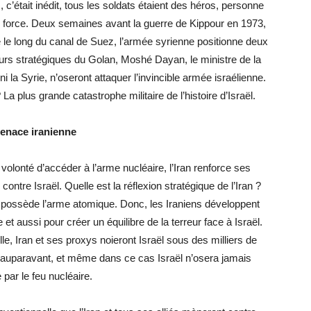
, c’était inédit, tous les soldats étaient des héros, personne
e force. Deux semaines avant la guerre de Kippour en 1973,
 le long du canal de Suez, l’armée syrienne positionne deux
eurs stratégiques du Golan, Moshé Dayan, le ministre de la
i la Syrie, n’oseront attaquer l’invincible armée israélienne.
a plus grande catastrophe militaire de l’histoire d’Israël.
enace iranienne
olonté d’accéder à l’arme nucléaire, l’Iran renforce ses
ontre Israël. Quelle est la réflexion stratégique de l’Iran ?
l possède l’arme atomique. Donc, les Iraniens développent
e et aussi pour créer un équilibre de la terreur face à Israël.
e, Iran et ses proxys noieront Israël sous des milliers de
e auparavant, et même dans ce cas Israël n’osera jamais
 par le feu nucléaire.