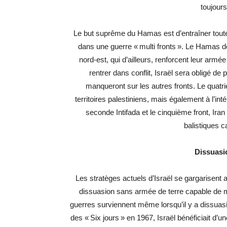
toujour
Le but suprême du Hamas est d’entraîner toute l
dans une guerre « multi fronts ». Le Hamas de
nord-est, qui d’ailleurs, renforcent leur arm
rentrer dans conflit, Israël sera obligé de
manqueront sur les autres fronts. Le quatri
territoires palestiniens, mais également à l’in
seconde Intifada et le cinquième front, Iran
balistiques c
Dissuasi
Les stratèges actuels d’Israël se gargarisent av
dissuasion sans armée de terre capable de m
guerres surviennent même lorsqu’il y a dissuasio
des « Six jours » en 1967, Israël bénéficiait d’u