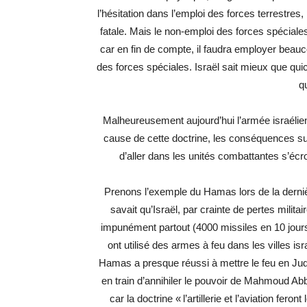
l’hésitation dans l’emploi des forces terrestres
fatale. Mais le non-emploi des forces spéciales
car en fin de compte, il faudra employer beauc
des forces spéciales. Israël sait mieux que qui
q
Malheureusement aujourd’hui l’armée israélienn
cause de cette doctrine, les conséquences su
d’aller dans les unités combattantes s’écro
Prenons l’exemple du Hamas lors de la dernière 
savait qu’Israël, par crainte de pertes milit
impunément partout (4000 missiles en 10 jours)
ont utilisé des armes à feu dans les villes i
Hamas a presque réussi à mettre le feu en Jud
en train d’annihiler le pouvoir de Mahmoud Abba
car la doctrine « l’artillerie et l’aviation fer