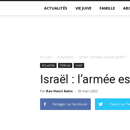
ACTUALITÉS
VIE JUIVE
FAMILLE
AB
Accueil
Actualités
Israël : l’armée est-elle prête ?
Actualités
Défense
Israël
Israël : l’armée es
Par
Rav Henri Kahn
-
28 mars 2022
Partager sur facebook
Tweet sur Tw