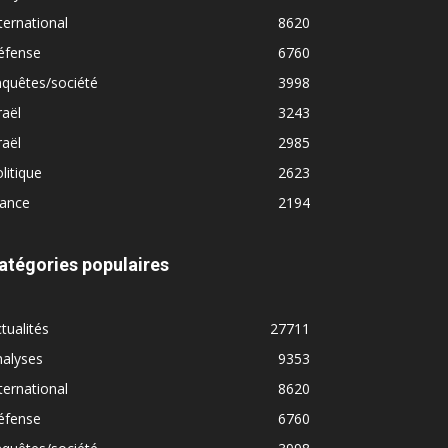
ternational
8620
éfense
6760
quêtes/société
3998
raël
3243
raël
2985
litique
2623
rance
2194
atégories populaires
tualités
27711
nalyses
9353
ternational
8620
éfense
6760