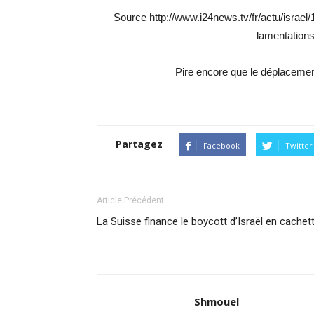
Source http://www.i24news.tv/fr/actu/israel
lamentations
Pire encore que le déplaceme
Partagez
Facebook
Twitter
Article Précédent
La Suisse finance le boycott d’Israël en cachet
Shmouel