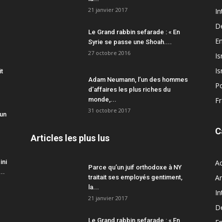
21 janvier 2017
In
D
Le Grand rabbin sefarade : « En
En
Syrie se passe une Shoah....
27 octobre 2016
Is
Is
it
Adam Neumann, l’un des hommes
Po
d’affaires les plus riches du
monde,...
F
31 octobre 2017
 un
C
Articles les plus lus
ini
Ac
Parce qu’un juif orthodoxe à NY
..
A
traitait ses employés gentiment,
la...
In
21 janvier 2017
D
Le Grand rabbin sefarade : « En