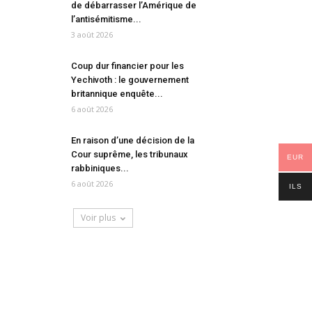
de débarrasser l’Amérique de
l’antisémitisme...
3 août 2026
Coup dur financier pour les
Yechivoth : le gouvernement
britannique enquête...
6 août 2026
En raison d’une décision de la
Cour suprême, les tribunaux
EUR
rabbiniques...
6 août 2026
ILS
Voir plus