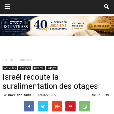
Accueil
Actualités
Actualités
Analyses
Défense
Otages
Israël redoute la
suralimentation des otages
Par
Rav Henri Kahn
-
6 octobre 2025
82
0