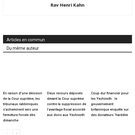
Rav Henri Kahn
Articles en commun
Du même auteur
En raison d’une décision
Deux recours déposés
Coup dur financier pour
de la Cour suprême, les
devant la Cour suprême
les Yechivoth : le
tribunaux rabbiniques
contre la suppression de
gouvernement
s’acheminent vers une
l’avantage fiscal accordé
britannique enquête sur
fermeture forcée dès
aux dons aux Yechivoth
des donateurs ‘harédim
dimanche