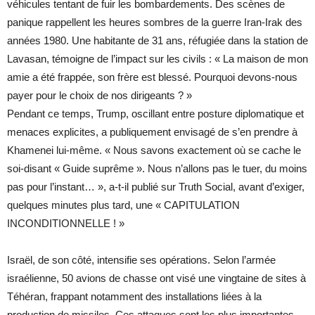
véhicules tentant de fuir les bombardements. Des scènes de
panique rappellent les heures sombres de la guerre Iran-Irak des
années 1980. Une habitante de 31 ans, réfugiée dans la station de
Lavasan, témoigne de l’impact sur les civils : « La maison de mon
amie a été frappée, son frère est blessé. Pourquoi devons-nous
payer pour le choix de nos dirigeants ? »
Pendant ce temps, Trump, oscillant entre posture diplomatique et
menaces explicites, a publiquement envisagé de s’en prendre à
Khamenei lui-même. « Nous savons exactement où se cache le
soi-disant « Guide suprême ». Nous n’allons pas le tuer, du moins
pas pour l’instant… », a-t-il publié sur Truth Social, avant d’exiger,
quelques minutes plus tard, une « CAPITULATION
INCONDITIONNELLE ! »
Israël, de son côté, intensifie ses opérations. Selon l’armée
israélienne, 50 avions de chasse ont visé une vingtaine de sites à
Téhéran, frappant notamment des installations liées à la
production de missiles. Ces attaques sont les plus importantes