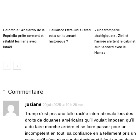
Colombie : Abelardo de la
L’alliance Etats-Unis-Israël
« Une tromperie
Espriella prête serment et
est à un tournant
stratégique » : Zini et
rétablit les liens avec
historique ?
l’armée alertent le cabinet
Israël
sur l’accord avec le
Hamas
1 Commentaire
Josiane
20 juin 2025 at 10 h 28 min
Trump s’est pris une telle raclée internationale lors des
droits de douanes américains qu’il voulait imposer, qu’il
a du faire marche arrière et se faire passer pour un
incompétent en tout: sa confiance en a tellement pris un
coup, qu’il n’est plus sur de decider si il faut un ou deux