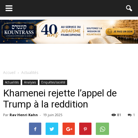
Accueil
Actualités
Actualités
Analyses
Enquêtes/société
Khamenei rejette l’appel de
Trump à la reddition
Par
Rav Henri Kahn
-
19 juin 2025
81
1