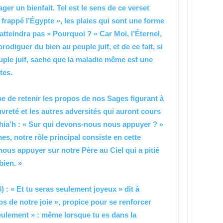
er un bienfait. Tel est le sens de ce verset
 frappé l’Égypte », les plaies qui sont une forme
atteindra pas » Pourquoi ? « Car Moi, l’Éternel,
prodiguer du bien au peuple juif, et de ce fait, si
uple juif, sache que la maladie même est une
tes.
e de retenir les propos de nos Sages figurant à
auvreté et les autres adversités qui auront cours
hia’h : « Sur qui devons-nous nous appuyer ? »
es, notre rôle principal consiste en cette
ous appuyer sur notre Père au Ciel qui a pitié
bien. »
) : « Et tu seras seulement joyeux » dit à
ps de notre joie », propice pour se renforcer
 seulement » : même lorsque tu es dans la