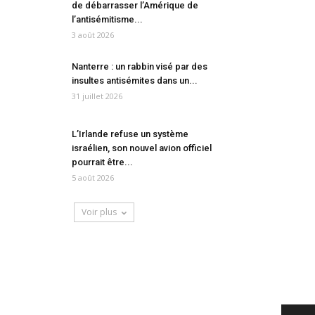
de débarrasser l’Amérique de
l’antisémitisme...
3 août 2026
Nanterre : un rabbin visé par des
insultes antisémites dans un...
31 juillet 2026
L’Irlande refuse un système
israélien, son nouvel avion officiel
pourrait être...
5 août 2026
Voir plus