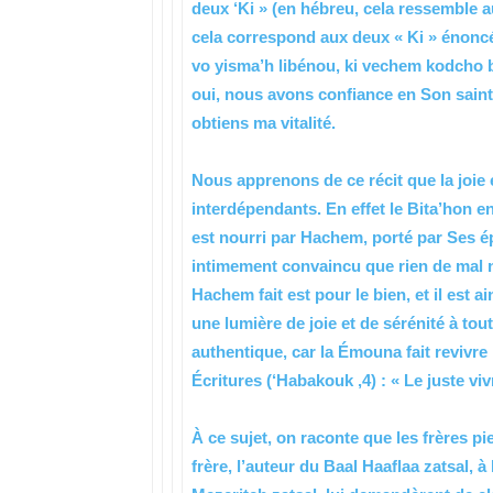
deux ‘Ki » (en hébreu, cela ressemble au
cela correspond aux deux « Ki » énoncés 
vo yisma’h libénou, ki vechem kodcho b
oui, nous avons confiance en Son saint
obtiens ma vitalité.
Nous apprenons de ce récit que la joie 
interdépendants. En effet le Bita’hon ent
est nourri par Hachem, porté par Ses épa
intimement convaincu que rien de mal n
Hachem fait est pour le bien, et il est 
une lumière de joie et de sérénité à tou
authentique, car la Émouna fait revivr
Écritures (‘Habakouk ,4) : « Le juste v
À ce sujet, on raconte que les frères p
frère, l’auteur du Baal Haaflaa zatsal, 