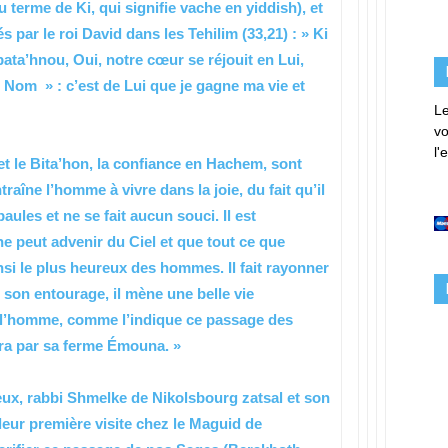
 terme de Ki, qui signifie vache en yiddish), et
par le roi David dans les Tehilim (33,21) : » Ki
ata’hnou, Oui, notre cœur se réjouit en Lui,
 Nom » : c’est de Lui que je gagne ma vie et
Le
vo
l'
et le Bita’hon, la confiance en Hachem, sont
raîne l’homme à vivre dans la joie, du fait qu’il
ules et ne se fait aucun souci. Il est
e peut advenir du Ciel et que tout ce que
ainsi le plus heureux des hommes. Il fait rayonner
t son entourage, il mène une belle vie
e l’homme, comme l’indique ce passage des
ivra par sa ferme Émouna. »
ieux, rabbi Shmelke de Nikolsbourg zatsal et son
à leur première visite chez le Maguid de