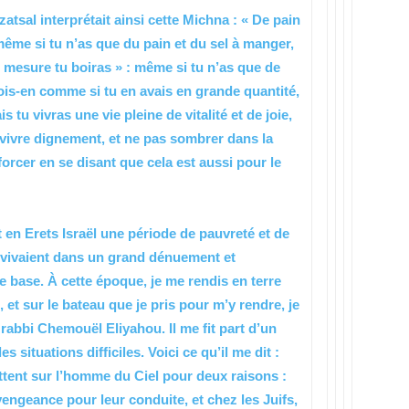
sal interprétait ainsi cette Michna : « De pain
: même si tu n’as que du pain et du sel à manger,
c mesure tu boiras » : même si tu n’as que de
bois-en comme si tu en avais en grande quantité,
s tu vivras une vie pleine de vitalité et de joie,
t vivre dignement, et ne pas sombrer dans la
orcer en se disant que cela est aussi pour le
it en Erets Israël une période de pauvreté et de
ël vivaient dans un grand dénuement et
e base. À cette époque, je me rendis en terre
, et sur le bateau que je pris pour m’y rendre, je
rabbi Chemouël Eliyahou. Il me fit part d’un
situations difficiles. Voici ce qu’il me dit :
ttent sur l’homme du Ciel pour deux raisons :
vengeance pour leur conduite, et chez les Juifs,