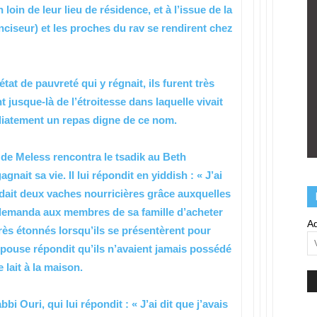
oin de leur lieu de résidence, et à l’issue de la
onciseur) et les proches du rav se rendirent chez
’état de pauvreté qui y régnait, ils furent très
t jusque-là de l’étroitesse dans laquelle vivait
diatement un repas digne de ce nom.
b de Meless rencontra le tsadik au Beth
ait sa vie. Il lui répondit en yiddish : « J’ai
édait deux vaches nourricières grâce auxquelles
 il demanda aux membres de sa famille d’acheter
Ad
 très étonnés lorsqu’ils se présentèrent pour
 épouse répondit qu’ils n’avaient jamais possédé
 lait à la maison.
i Ouri, qui lui répondit : « J’ai dit que j’avais