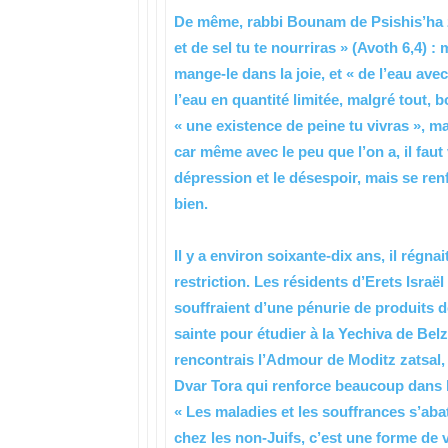
De même, rabbi Bounam de Psishis’ha zat
et de sel tu te nourriras » (Avoth 6,4) 
mange-le dans la joie, et « de l’eau ave
l’eau en quantité limitée, malgré tout, 
« une existence de peine tu vivras », mai
car même avec le peu que l’on a, il fau
dépression et le désespoir, mais se renf
bien.
Il y a environ soixante-dix ans, il régna
restriction. Les résidents d’Erets Isra
souffraient d’une pénurie de produits d
sainte pour étudier à la Yechiva de Belz
rencontrais l’Admour de Moditz zatsal, 
Dvar Tora qui renforce beaucoup dans les 
« Les maladies et les souffrances s’aba
chez les non-Juifs, c’est une forme de 