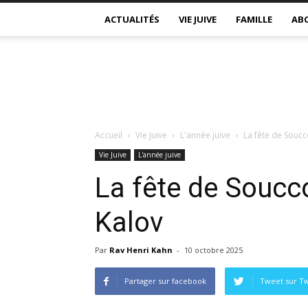
ACTUALITÉS
VIE JUIVE
FAMILLE
AB
Accueil
Vie Juive
L'année juive
La fête de Souc
Vie Juive
L'année juive
La fête de Soucc
Kalov
Par
Rav Henri Kahn
-
10 octobre 2025
Partager sur facebook
Tweet sur Tw