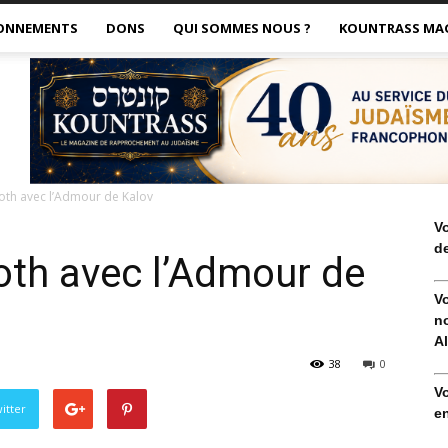
ONNEMENTS
DONS
QUI SOMMES NOUS ?
KOUNTRASS MA
coth avec l’Admour de Kalov
V
de
oth avec l’Admour de
V
no
Al
38
0
V
itter
en