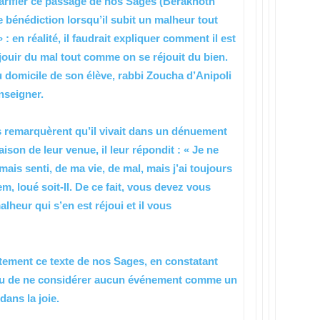
larifier ce passage de nos Sages (Berakhoth
e bénédiction lorsqu’il subit un malheur tout
: en réalité, il faudrait expliquer comment il est
jouir du mal tout comme on se réjouit du bien.
 domicile de son élève, rabbi Zoucha d’Anipoli
enseigner.
ls remarquèrent qu’il vivait dans un dénuement
aison de leur venue, il leur répondit : « Je ne
mais senti, de ma vie, de mal, mais j’ai toujours
m, loué soit-Il. De ce fait, vous devez vous
heur qui s’en est réjoui et il vous
itement ce texte de nos Sages, en constatant
iveau de ne considérer aucun événement comme un
dans la joie.